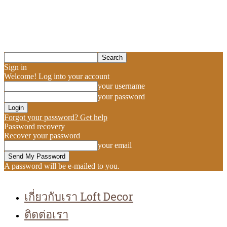
Sign in
Welcome! Log into your account
your username
your password
Forgot your password? Get help
Password recovery
Recover your password
your email
A password will be e-mailed to you.
เกี่ยวกับเรา Loft Decor
ติดต่อเรา