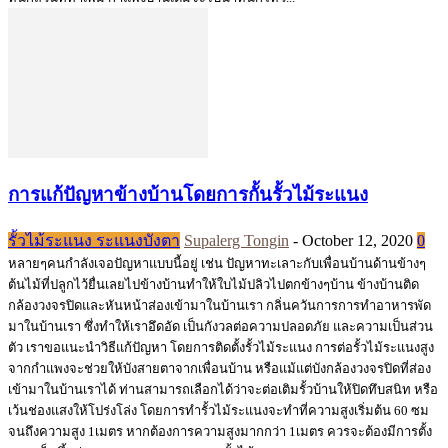
การแก้ปัญหาข้างบ้านโดยการกั้นรั้วไม้ระแนง
รั้วไม้ระแนง ระแนงบังตา
Supalerg Tongin
-
October 12, 2020
0
หลายๆคนกำลังเจอปัญหาแบบนี้อยู่ เช่น ปัญหาทะเลาะกับเพื่อนบ้านด้านข้างๆ
ต้นไม้ที่ปลูกไว้ยื่นเลยไปข้างบ้านทำให้ใบไม้ปลิวไปตกข้างๆบ้าน ข้างบ้านติด
กล้องวงจรปิดและหันหน้าส่องเข้ามาในบ้านเรา กลิ่นควันการการทำอาหารพัด
มาในบ้านเรา ซึ่งทำให้เราอึดอัด เป็นกังวลต่อความปลอดภัย และความเป็นส่วน
ตัว เราขอแนะนำวิธีแก้ปัญหา โดยการติดตั้งรั้วไม้ระแนง การต่อรั้วไม้ระแนงสูง
จากกำแพงจะช่วยให้บังสายตาจากเพื่อนบ้าน หรือแม้แต่บังกล้องวงจรปิดที่ส่อง
เข้ามาในบ้านเราได้ ท่านสามารถเลือกได้ว่าจะต่อเติมรั้วบ้านให้ปิดทึบสนิท หรือ
เว้นช่องแสงให้โปร่งโล่ง โดยการทำรั้วไม้ระแนงจะทำที่ความสูงเริ่มต้น 60 ซม
จนถึงความสูง 1เมตร หากต้องการความสูงมากกว่า 1เมตร ควรจะต้องมีการตั้ง