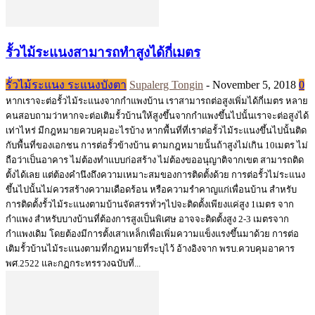
รั้วไม้ระแนงสามารถทำสูงได้กี่เมตร
รั้วไม้ระแนง ระแนงบังตา
Supalerg Tongin
-
November 5, 2018
0
หากเราจะต่อรั้วไม้ระแนงจากกำแพงบ้าน เราสามารถต่อสูงเพิ่มได้กี่เมตร หลาย
คนสอบถามว่าหากจะต่อเติมรั้วบ้านให้สูงขึ้นจากกำแพงขึ้นไปนั้นเราจะต่อสูงได้
เท่าไหร่ มีกฎหมายควบคุมอะไรบ้าง หากพื้นที่ที่เราต่อรั้วไม้ระแนงขึ้นไปนั้นติด
กับพื้นที่ของเอกชน การต่อรั้วข้างบ้าน ตามกฎหมายนั้นถ้าสูงไม่เกิน 10เมตร ไม่
ถือว่าเป็นอาคาร ไม่ต้องทำแบบก่อสร้าง ไม่ต้องขออนุญาติจากเขต สามารถติด
ตั้งได้เลย แต่ต้องคำนึงถึงความเหมาะสมของการติดตั้งด้วย การต่อรั้วไม่ระแนง
ขึ้นไปนั้นไม่ควรสร้างความเดือดร้อน หรือความรำคาญแก่เพื่อนบ้าน สำหรับ
การติดตั้งรั้วไม้ระแนงตามบ้านจัดสรรทั่วๆไปจะติดตั้งเพียงแค่สูง 1เมตร จาก
กำแพง สำหรับบางบ้านที่ต้องการสูงเป็นพิเศษ อาจจะติดตั้งสูง 2-3 เมตรจาก
กำแพงเดิม โดยต้องมีการตั้งเสาเหล็กเพื่อเพิ่มความแข็งแรงขึ้นมาด้วย การต่อ
เติมรั้วบ้านไม้ระแนงตามที่กฎหมายที่ระบุไว้ อ้างอิงจาก พรบ.ควบคุมอาคาร
พศ.2522 และกฏกระทรรวงฉบับที่...