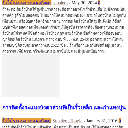
รั้วไม้ระแนง ระแนงบังตา
supalerg
-
May 30, 2024
0
ถ้าจะต่อเติมรั้วบ้านให้สูงขึ้นเราควรจะต้องทำอย่างไร รั้วบ้านเตี้ย ไม่มีความเป็น
ส่วนตัว รู้สึกไม่ปลอดภัย ไม่อยากให้คนมาด่อมๆมองๆเข้ามาในตัวบ้าน ไม่ถูกกับ
เพื่อนบ้าน หรือปัญหาอื่นๆอีกมากมาย การต่อเติมรั้วบ้านให้สูงขึ้นจึงเป็นวิธีแก้
ปัญหาที่ง่ายสุด ก่อนที่จะต่อเติมรั้วบ้านให้สูงขึ้น เราควรที่จะต้องทราบกฎหมาย
รั้วบ้านมีกำหนดมีข้อห้ามอะไรบ้าง กฎหมายรั้วบ้าน ข้อห้ามต่างๆที่ต้องขออนุ
ญาติต่อเติมรั้วบ้าน 1.กฎกระทรวง ฉบับ ที่ 55 (พ.ศ. 2543) ออกตามความในพระ
ราชบัญญัติควบคุมอาคาร พ.ศ. 2522 (ข้อ 5 รั้วหรือกําแพงกันเขตที่อยู่มุมถนน
สาธารณะที่มีความกว้างตังแต่ 3 เมตรขึ้นไป และมีมุมหักน้อยกว่า...
การติดตั้งระแนงบังตาส่วนที่เป็นรั้วเหล็ก และกำแพงปูน
รั้วไม้ระแนง ระแนงบังตา
Supalerg Tongin
-
January 31, 2016
0
เรารับติดตั้งรั้วไม้ระแนงข้างบ้านเพื่อความเป็นส่วนตัว และใช้บังสายตา การติด