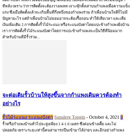
ทีหลัง เพราะว่าการติดตั้งจะต้องวางเพลท เจาะพุ๊กตั้งเสาบนกำแพงเพื่อความแข็ง
แรง ซึ่งเมื่อติดตั้งแล้วจะเกินพื้นที่กึ่งหนึ่งของกำแพงร่วม ถ้าเพื่อนบ้านใจดีก็ไม่มี
ปัญหาอะไร แต่ถ้าเพื่อนบ้านไม่ยอมอาจจะต้องรื้อถอน ทำให้เสียเวลา และเสีย
เงินเพิ่มเติม 2.การติดตั้งรั้วไม้ระแนง หรือระแนงบังตาโดยแปะข้างกำแพงฝั่งบ้าน
เรา การติดตั้งรั้วไม้ระแนงบังตาโดยการแปะข้างกำแพงจะเป็นวิธีที่นิยมมาก
สำหรับบ้านที่มีรั้วร่วม...
จะต่อเติมรั้วบ้านให้สูงขึ้นจากกำแพงเดิมควรต้องทำ
อย่างไร
รั้วไม้ระแนง ระแนงบังตา
Supalerg Tongin
-
October 4, 2021
0
รั้วหรือกำแพงบ้านทั่วไปจะสูงเพียง 1.4-1.6 เมตร ซึ่งค่อนข้างเตี้ย และไม่
ปลอดภัย เพราะระยะเท่านี้คนสามารถปีนเข้ามาได้ง่ายๆ และอีกอย่างกำแพง