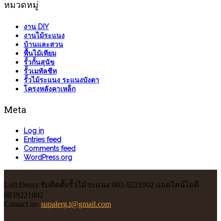
หมวดหมู่
งาน DIY
งานไม้ระแนง
บ้านและสวน
พื้นไม้เทียม
รั้วกั้นสุนัข
รั้วเมทัลชีท
รั้วไม้ระแนง ระแนงบังตา
โครงหลังคาเหล็ก
Meta
Log in
Entries feed
Comments feed
WordPress.org
Loft Deocr รับติดตั้งรั้วไม้ระแนง 083-9221002 แอดไลน์ไอดี
0839221002
Contact us:
supalerg.t@gmail.com