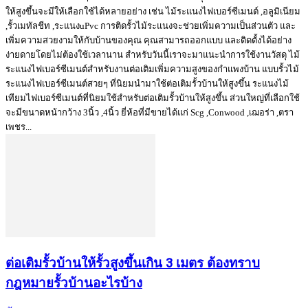
ให้สูงขึ้นจะมีให้เลือกใช้ได้หลายอย่าง เช่น ไม้ระแนงไฟเบอร์ซีเมนต์ ,อลูมิเนียม
,รั้วเมทัลชีท ,ระแนงuPvc การติดรั้วไม้ระแนงจะช่วยเพิ่มความเป็นส่วนตัว และ
เพิ่มความสวยงามให้กับบ้านของคุณ คุณสามารถออกแบบ และติดตั้งได้อย่าง
ง่ายดายโดยไม่ต้องใช้เวลานาน สำหรับวันนี้เราจะมาแนะนำการใช้งานวัสดุ ไม้
ระแนงไฟเบอร์ซีเมนต์สำหรับงานต่อเติมเพิ่มความสูงของกำแพงบ้าน แบบรั้วไม้
ระแนงไฟเบอร์ซีเมนต์สวยๆ ที่นิยมนำมาใช้ต่อเติมรั้วบ้านให้สูงขึ้น ระแนงไม้
เทียมไฟเบอร์ซีเมนต์ที่นิยมใช้สำหรับต่อเติมรั้วบ้านให้สูงขึ้น ส่วนใหญ่ที่เลือกใช้
จะมีขนาดหน้ากว้าง 3นิ้ว ,4นิ้ว ยี่ห้อที่มีขายได้แก่ Scg ,Conwood ,เฌอร่า ,ตรา
เพชร...
ต่อเติมรั้วบ้านให้รั้วสูงขึ้นเกิน 3 เมตร ต้องทราบ
กฎหมายรั้วบ้านอะไรบ้าง