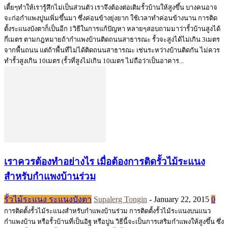
เตี้ยๆทำให้เรารู้สึกไม่เป็นส่วนตัว เราจึงต้องต่อเติมรั้วบ้านให้สูงขึ้น บางคนอาจ
จะก่อกำแพงปูนเพิ่มขึ้นมา ซึ่งค่อนข้างยุ่งยาก ใช้เวลาทำค่อนข้างนาน การติด
ตั้งระแนงบังตาก็เป็นอีก 1วิธีในการแก้ปัญหา หลายๆสอบถามมาว่ารั้วบ้านสูงได้
กี่เมตร ตามกฎหมายถ้ากำแพงบ้านติดถนนสาธารณะ รั้วจะสูงได้ไม่เกิน 3เมตร
จากพื้นถนน แต่ถ้าพื้นที่ไม่ได้ติดถนนสาธารณะ เช่นระหว่างบ้านติดกัน ไม่ควร
ทำรั้วสูงเกิน 10เมตร (รั้วที่สูงไม่เกิน 10เมตร ไม่ถือว่าเป็นอาคาร...
เราควรต้องทำอย่างไร เมื่อต้องการติดรั้วไม้ระแนง
สำหรับกำแพงบ้านร่วม
รั้วไม้ระแนง ระแนงบังตา
Supalerg Tongin
-
January 22, 2015
0
การติดตั้งรั้วไม้ระแนงสำหรับกำแพงบ้านร่วม การติดตั้งรั้วไม้ระแนงบนแนว
กำแพงบ้าน หรือรั้วบ้านที่เป็นอิฐ หรือปูน วิธีนี้จะเป็นการเสริมกำแพงให้สูงขึ้น ซึ่ง