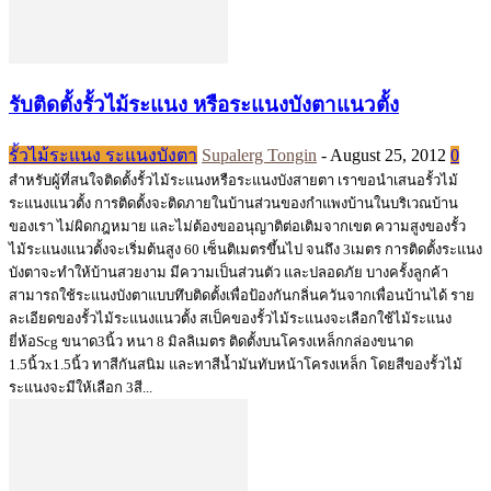
รับติดตั้งรั้วไม้ระแนง หรือระแนงบังตาแนวตั้ง
รั้วไม้ระแนง ระแนงบังตา
Supalerg Tongin
-
August 25, 2012
0
สำหรับผู้ที่สนใจติดตั้งรั้วไม้ระแนงหรือระแนงบังสายตา เราขอนำเสนอรั้วไม้
ระแนงแนวตั้ง การติดตั้งจะติดภายในบ้านส่วนของกำแพงบ้านในบริเวณบ้าน
ของเรา ไม่ผิดกฎหมาย และไม่ต้องขออนุญาติต่อเติมจากเขต ความสูงของรั้ว
ไม้ระแนงแนวตั้งจะเริ่มต้นสูง 60 เซ็นติเมตรขึ้นไป จนถึง 3เมตร การติดตั้งระแนง
บังตาจะทำให้บ้านสวยงาม มีความเป็นส่วนตัว และปลอดภัย บางครั้งลูกค้า
สามารถใช้ระแนงบังตาแบบทึบติดตั้งเพื่อป้องกันกลิ่นควันจากเพื่อนบ้านได้ ราย
ละเอียดของรั้วไม้ระแนงแนวตั้ง สเป็คของรั้วไม้ระแนงจะเลือกใช้ไม้ระแนง
ยี่ห้อScg ขนาด3นิ้ว หนา 8 มิลลิเมตร ติดตั้งบนโครงเหล็กกล่องขนาด
1.5นิ้วx1.5นิ้ว ทาสีกันสนิม และทาสีน้ำมันทับหน้าโครงเหล็ก โดยสีของรั้วไม้
ระแนงจะมีให้เลือก 3สี...