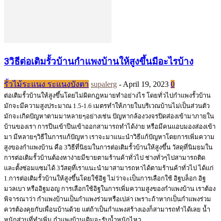
3วิธีต่อเติมรั้วบ้านกำแพงบ้านให้สูงขึ้นมีอะไรบ้าง
รั้วไม้ระแนง ระแนงบังตา
supalerg
-
April 19, 2023
0
ต่อเติมรั้วบ้านให้สูงขึ้นโดยไม่ผิดกฎหมายทำอย่างไร โดยทั่วไปกำแพงรั้วบ้าน
มักจะมีความสูงประมาณ 1.5-1.6 เมตรทำให้ภายในบริเวณบ้านไม่เป็นส่วนตัว
มักจะเกิดปัญหาตามมาหลายๆอย่างเช่น ปัญหากล้องวงจรปิดส่องเข้ามาภายใน
บ้านของเรา การปีนเข้าปีนเข้าออกสามารถทำได้ง่าย หรือมีคนแอบมองส่องเข้า
มา มีหลายๆวิธีในการแก้ปัญหา เราจะมาแนะนำวิธีแก้ปัญหาโดยการเพิ่มความ
สูงของกำแพงบ้าน คือ 3วิธีที่นิยมในการต่อเติมรั้วบ้านให้สูงขึ้น วัสดุที่นิมยมใน
การต่อเติมรั้วบ้านต้องหาง่ายมีขายตามร้านค้าทั่วไป ช่างทั่วๆไปสามารถติด
และตั้งซ่อมแซมได้ 3วัสดุที่เราแนะนำมาสามารถหาได้ตามร้านค้าทั่วไป ได้แก่
1.การต่อเติมรั้วบ้านให้สูงขึ้นโดยใช้อิฐ ไม่ว่าจะเป็นการเลือกใช้ อิฐบล็อก อิฐ
มวลเบา หรืออิฐมอญ การเลือกใช้อิฐในการเพิ่มความสูงของกำแพงบ้าน เราต้อง
พิจารณาว่า กำแพงบ้านเป็นกำแพงร่วมหรือเปล่า เพราะถ้าหากเป็นกำแพงร่วม
ควรต้องคุยกับเพื่อนบ้านด้วย แต่ถ้าเป็นกำแพงสร้างเองก็สามารถทำได้เลย น้ำ
หนักส่วนที่ทำเพิ่ม กำแพงบ้านเดิมจะรับน้ำหนักไหว...