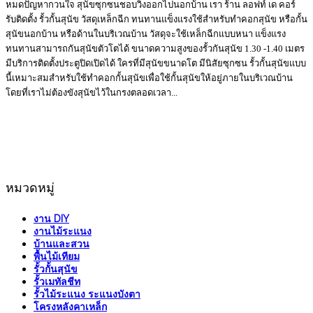
หมดปัญหากวนใจ สุนัขซุกซนชอบวิ่งออกไปนอกบ้าน เรา ร้าน ลอฟท์ เด คอร์
รับติดตั้ง รั้วกั้นสุนัข วัสดุเหล็กฉีก ทนทานแข็งแรงใช้สำหรับทำคอกสุนัข หรือกั้น
สุนัขนอกบ้าน หรือด้านในบริเวณบ้าน วัสดุจะใช้เหล็กฉีกแบบหนา แข็งแรง
ทนทานสามารถกันสุนัขตัวโตได้ ขนาดความสูงของรั้วกันสุนัข 1.30 -1.40 เมตร
มีบริการติดตั้งประตูปิดเปิดได้ ใครที่มีสุนัขขนาดโต มีนิสัยซุกซน รั้วกั้นสุนัขแบบ
นี้เหมาะสมสำหรับใช้ทำคอกกั้นสุนัขเพื่อใช้กั้นสุนัขให้อยู่ภายในบริเวณบ้าน
โดยที่เราไม่ต้องขังสุนัขไว้ในกรงตลอดเวลา...
หมวดหมู่
งาน DIY
งานไม้ระแนง
บ้านและสวน
พื้นไม้เทียม
รั้วกั้นสุนัข
รั้วเมทัลชีท
รั้วไม้ระแนง ระแนงบังตา
โครงหลังคาเหล็ก