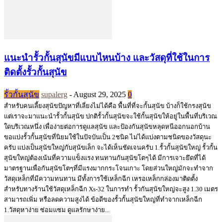
แนะนำรั้วกั้นสุนัขมีแบบไหนบ้าง และวัสดุที่ใช้ในการ
ติดตั้งรั้วกั้นสุนัข
รั้วกั้นสุนัข
supalerg
-
August 29, 2025
0
สำหรับคนเลี้ยงสุนัขปัญหาที่เลี่ยงไม่ได้คือ พื้นที่ที่จะกั้นสุนัข บ้างก็ใช้กรงสุนัข
แต่เราจะมาแนะนำรั้วกั้นสุนัข ปกติรั้วกั้นสุนัขจะใช้กั้นสุนัขให้อยู่ในพื้นที่บริเวณ
ใดบริเวณหนึ่ง เพื่อง่ายต่อการดูแลสุนัข และป้องกันสุนัขหลุดหนีออกนอกบ้าน
ขอแบ่งรั้วกั้นสุนัขที่นิยมใช้ในปัจบันเป็น 2ชนิด ไม่ได้แบ่งตามชนิดของวัสดุนะ
ครับ แบ่งเป็นสุนัขใหญ่กับสุนัขเล็ก จะได้เห็นชัดเจนครับ 1.รั้วกั้นสุนัขใหญ่ รั้วกั้น
สุนัขใหญ่ต้องเน้นที่ความแข็งแรง ทนทานกันสุนัขโตๆได้ มีการเจาะยึดที่ได้
มาตรฐานเพื่อกันสุนัขโตๆที่มีแรงมากกระโจนเกาะ โดยส่วนใหญ่มักจะทำจาก
วัสดุเหล็กที่มีความทนทาน มีทั้งการใช้เหล็กฉีก เหรอเหล็กกล่องมาติดตั้ง
สำหรับทางร้านใช้วัสดุเหล็กฉีก Xs-32 ในการทำ รั้วกันสุนัขใหญ่จะสูง 1.30 เมตร
สามารถเพิ่ม หรือลดความสูงได้ ข้อดีของรั้วกั้นสุนัขใหญ่ที่ทำจากเหล็กฉีก
1.วัสดุหาง่าย ซ่อมแซม ดูแลรักษาง่าย...