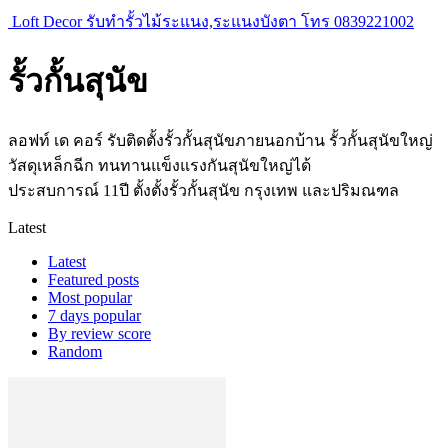
Loft Decor รับทำรั้วไม้ระแนง,ระแนงบังตา โทร 0839221002
รั้วกั้นสุนัข
ลอฟท์ เด คอร์ รับติดตั้งรั้วกั้นสุนัขภายนอกบ้าน รั้วกั้นสุนัขใหญ่
วัสดุเหล็กฉีก ทนทานแข็งแรงกันสุนัขใหญ่ได้
ประสบการณ์ 11ปี ตั้งตั้งรั้วกั้นสุนัข กรุงเทพ และปริมณฑล
Latest
Latest
Featured posts
Most popular
7 days popular
By review score
Random