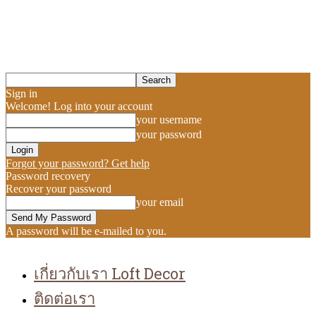
Sign in
Welcome! Log into your account
your username
your password
Forgot your password? Get help
Password recovery
Recover your password
your email
A password will be e-mailed to you.
เกี่ยวกับเรา Loft Decor
ติดต่อเรา