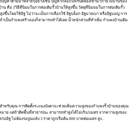
ะเกิดปัญหาตามมาหลายๆอย่างเช่น ปัญหากล้องวงจรปิดส่องเข้ามาภายในบ้านของ
วิธีที่นิยมในการต่อเติมรั้วบ้านให้สูงขึ้น วัสดุที่นิมยมในการต่อเติมรั้ว
สูงขึ้นโดยใช้อิฐ ไม่ว่าจะเป็นการเลือกใช้ อิฐบล็อก อิฐมวลเบา หรืออิฐมอญ การ
ถ้าเป็นกำแพงสร้างเองก็สามารถทำได้เลย น้ำหนักส่วนที่ทำเพิ่ม กำแพงบ้านเดิม
ดีสำหรับคุณ การติดตั้งระแนงบังตาจะช่วยเพิ่มความสูงของกำแพงรั้วบ้านของคุณ
กฎหมาย แต่ถ้าติดพื้นที่สาธารณะ สามารถทำสูงได้ไม่เกิน3เมตร จากความสูงของ
ก่ออิฐ ไม่ต้องรอปูนแห้ง 3.ราคาถูกเริ่มต้น 800 บาทต่อเมตร สูง...