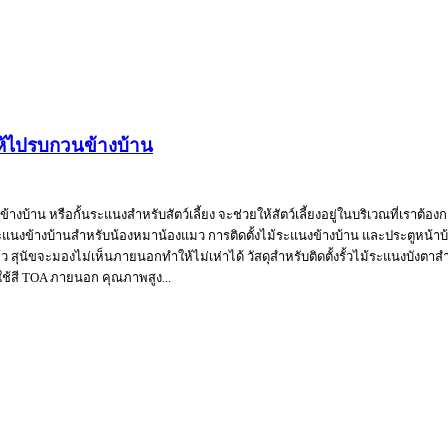
่ให้ไปรบกวนข้างบ้าน
งข้างบ้าน หรือกั้นระแนงสำหรับสัตว์เลี้ยง จะช่วยให้สัตว์เลี้ยงอยู่ในบริเวณที่เราต
ม้ระแนงข้างบ้านสำหรับน้องหมาน้องแมว การติดตั้งไม้ระแนงข้างบ้าน และประตูหน้าบ้
ุนัขจะมองไม่เห็นภายนอกทำให้ไม่เห่าได้ วัสดุสำหรับติดตั้งรั้วไม้ระแนงบังตาสำหรับส
ะใช้สี TOA ภายนอก คุณภาพสูง...