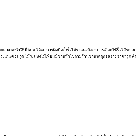
ราจะมาแนะนำวิธีที่นิยม ได้แก่ การติดติตตั้งรั้วไม้ระแนงบังตา การเลือกใช้รั้วไม้ระแนง
g ระแนงคอนวูด ไม้ระแนงไม้เทียมมีขายทั่วไปตามร้านขายวัสดุก่อสร้าง ราคาถูก ติด