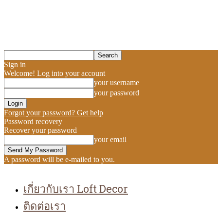
Sign in
Welcome! Log into your account
your username
your password
Forgot your password? Get help
Password recovery
Recover your password
your email
A password will be e-mailed to you.
เกี่ยวกับเรา Loft Decor
ติดต่อเรา