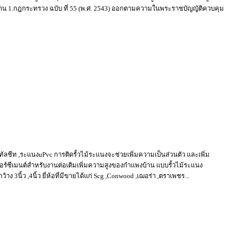
รั้วบ้าน 1.กฎกระทรวง ฉบับ ที่ 55 (พ.ศ. 2543) ออกตามความในพระราชบัญญัติควบคุม
เมทัลชีท ,ระแนงuPvc การติดรั้วไม้ระแนงจะช่วยเพิ่มความเป็นส่วนตัว และเพิ่ม
์ซีเมนต์สำหรับงานต่อเติมเพิ่มความสูงของกำแพงบ้าน แบบรั้วไม้ระแนง
าง 3นิ้ว ,4นิ้ว ยี่ห้อที่มีขายได้แก่ Scg ,Conwood ,เฌอร่า ,ตราเพชร...