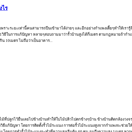
างไร
ย เพราะระยะเท่านี้คนสามารถปีนเข้ามาได้ง่ายๆ และอีกอย่างกำแพงเตี้ยๆทำให้เรารู้สึ
ีก 1วิธีในการแก้ปัญหา หลายๆสอบถามมาว่ารั้วบ้านสูงได้กี่เมตร ตามกฎหมายถ้ากำแพ
กิน 10เมตร ไม่ถือว่าเป็นอาคาร...
นไม้ที่ปลูกไว้ยื่นเลยไปข้างบ้านทำให้ใบไม้ปลิวไปตกข้างๆบ้าน ข้างบ้านติดกล้อง
ธีแก้ปัญหา โดยการติดตั้งรั้วไม้ระแนง การต่อรั้วไม้ระแนงสูงจากกำแพงจะช่วยให้บ
งโล่ง โดยการทำรั้วไม้ระแนงจะทำที่ความสูงเริ่มต้น 60 ซม จนถึงความสูง 1เมตร ห