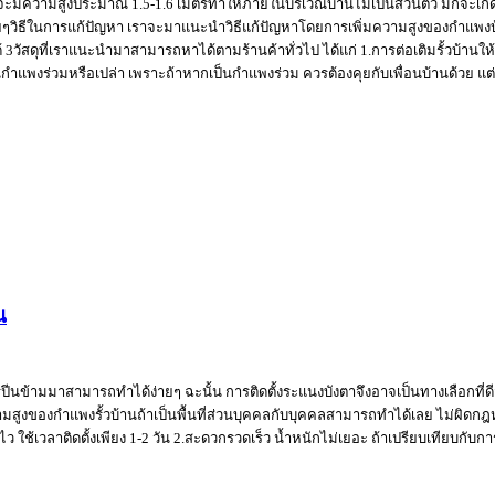
นมักจะมีความสูงประมาณ 1.5-1.6 เมตรทำให้ภายในบริเวณบ้านไม่เป็นส่วนตัว มักจ
ธีในการแก้ปัญหา เราจะมาแนะนำวิธีแก้ปัญหาโดยการเพิ่มความสูงของกำแพงบ้าน คือ 3
3วัสดุที่เราแนะนำมาสามารถหาได้ตามร้านค้าทั่วไป ได้แก่ 1.การต่อเติมรั้วบ้านให้
ำแพงร่วมหรือเปล่า เพราะถ้าหากเป็นกำแพงร่วม ควรต้องคุยกับเพื่อนบ้านด้วย แต่
น
ปีนข้ามมาสามารถทำได้ง่ายๆ ฉะนั้น การติดตั้งระแนงบังตาจึงอาจเป็นทางเลือกที่
วามสูงของกำแพงรั้วบ้านถ้าเป็นพื้นที่ส่วนบุคคลกับบุคคลสามารถทำได้เลย ไม่ผิด
ว ใช้เวลาติดตั้งเพียง 1-2 วัน 2.สะดวกรวดเร็ว น้ำหนักไม่เยอะ ถ้าเปรียบเทียบกับการ