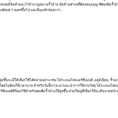
นมีกำหนดมีข้อห้ามอะไรบ้าง กฎหมายรั้วบ้าน ข้อห้ามต่างๆที่ต้องขออนุญาติต่อเติม
ตังแต่ 3 เมตรขึ้นไป และมีมุมหักน้อยกว่า...
สูงขึ้นจะมีให้เลือกใช้ได้หลายอย่าง เช่น ไม้ระแนงไฟเบอร์ซีเมนต์ ,อลูมิเนียม ,รั้ว
ยไม่ต้องใช้เวลานาน สำหรับวันนี้เราจะมาแนะนำการใช้งานวัสดุ ไม้ระแนงไฟเบอร
ีเมนต์ที่นิยมใช้สำหรับต่อเติมรั้วบ้านให้สูงขึ้น ส่วนใหญ่ที่เลือกใช้จะมีขนาดหน้ากว้