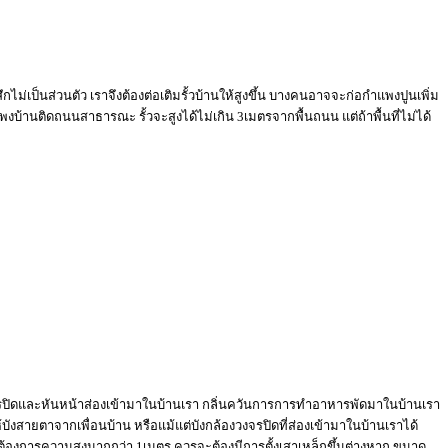
กไม่เป็นส่วนตัว เราจึงต้องต่อเติมรั้วบ้านให้สูงขึ้น บางคนอาจจะก่อกำแพงปูนเพิ่ม
งบ้านติดถนนสาธารณะ รั้วจะสูงได้ไม่เกิน 3เมตรจากพื้นถนน แต่ถ้าพื้นที่ไม่ได้
วงจรปิดและหันหน้าส่องเข้ามาในบ้านเรา กลิ่นควันการการทำอาหารพัดมาในบ้านเรา
ังสายตาจากเพื่อนบ้าน หรือแม้แต่บังกล้องวงจรปิดที่ส่องเข้ามาในบ้านเราได้
ากต้องการความสูงมากกว่า 1เมตร ควรจะต้องมีการตั้งเสาเหล็กขึ้นต่างหาก ขนาด