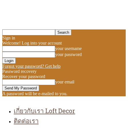
Sign in
Welcome! Log into your account
your username
your password
Forgot your password? Get help
Password recovery
Recover your password
your email
A password will be e-mailed to you.
เกี่ยวกับเรา Loft Decor
ติดต่อเรา