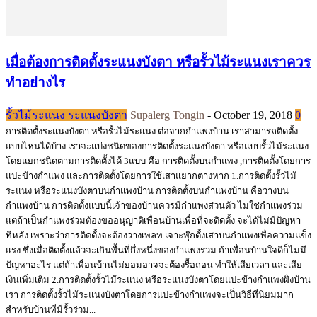
เมื่อต้องการติดตั้งระแนงบังตา หรือรั้วไม้ระแนงเราควร
ทำอย่างไร
รั้วไม้ระแนง ระแนงบังตา
Supalerg Tongin
-
October 19, 2018
0
การติดตั้งระแนงบังตา หรือรั้วไม้ระแนง ต่อจากกำแพงบ้าน เราสามารถติดตั้ง
แบบไหนได้บ้าง เราจะแบ่งชนิดของการติดตั้งระแนงบังตา หรือแบบรั้วไม้ระแนง
โดยแยกชนิดตามการติดตั้งได้ 3แบบ คือ การติดตั้งบนกำแพง ,การติดตั้งโดยการ
แปะข้างกำแพง และการติดตั้งโดยการใช้เสาแยากต่างหาก 1.การติดตั้งรั้วไม้
ระแนง หรือระแนงบังตาบนกำแพงบ้าน การติดตั้งบนกำแพงบ้าน คือวางบน
กำแพงบ้าน การติดตั้งแบบนี้เจ้าของบ้านควรมีกำแพงส่วนตัว ไม่ใช่กำแพงร่วม
แต่ถ้าเป็นกำแพงร่วมต้องขออนุญาติเพื่อนบ้านเพื่อที่จะติดตั้ง จะได้ไม่มีปัญหา
ทีหลัง เพราะว่าการติดตั้งจะต้องวางเพลท เจาะพุ๊กตั้งเสาบนกำแพงเพื่อความแข็ง
แรง ซึ่งเมื่อติดตั้งแล้วจะเกินพื้นที่กึ่งหนึ่งของกำแพงร่วม ถ้าเพื่อนบ้านใจดีก็ไม่มี
ปัญหาอะไร แต่ถ้าเพื่อนบ้านไม่ยอมอาจจะต้องรื้อถอน ทำให้เสียเวลา และเสีย
เงินเพิ่มเติม 2.การติดตั้งรั้วไม้ระแนง หรือระแนงบังตาโดยแปะข้างกำแพงฝั่งบ้าน
เรา การติดตั้งรั้วไม้ระแนงบังตาโดยการแปะข้างกำแพงจะเป็นวิธีที่นิยมมาก
สำหรับบ้านที่มีรั้วร่วม...