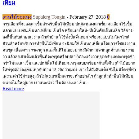
เทียม
งานไม้ระแนง
Supalerg Tongin
-
February 27, 2018
0
การเลือกที่จะลงเสาเข็มสำหรับพื้นไม้เทียม ปกติงานลงเสาเข็ม จะเลือกใช้เข็ม
หลายแบบ เช่นเข็มหกเหลี่ยม เข็มไอ หรือแบบใหม่ๆที่เห็นคือเข็มเหล็ก วิธีการ
ลงก็ขึ้นกับลักษณะงาน ถ้าทำบ้านก็ใช้ทั้งปั้นจั่นตอก หรือเจะแบบไมโครไพล์
ส่วนสำหรับหรับการทำพื้นไม้เทียม จะนิยมใช้เข็มหกเหลี่ยมโดยการใชแรงงาน
คนขุด เนื่องจาก ราคาถูก และพื้นที่ไม่เยอะมาก มีคำถามจากลูกค้าหลายๆราย
ว่า แล้วลงเสาเข็มแล้วพื้นที่จะทรุดหรือเปล่า ก็ต้องแจ้งว่าทรุดครับ แต่จะทรุดช้า
กว่าไม่ลงเสาเข็ม และปกติพื้นไม้เทียมจะทรุดแบบพร้อมๆกันทั้งผืน (ถ้าไม้อยาก
ให้ทรุดต้องลงเข็มเท่ากับบ้าน 18-20กว่าเมตร เจาะให้ถึงดินแข็ง ซึ่งไม่มีใครที่ทำ
เพราะค่าใช้จ่ายสูง) ถ้าไม่ลงเสาเข็มควรจะทำอย่างไร ถ้าลูกค้าทำพื้นไม้เทียม
ขนาดไม่ใหญ่มาก เราแนะนำว่าไม่ต้องลงเสาเข็ม...
Read more