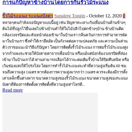
การแก้ปัญหาข้างบ้านโดยการกั้นรั้วไม้ระแนง
รั้วไม้ระแนง ระแนงบังตา
Supalerg Tongin
-
October 12, 2020
0
หลายๆคนกำลังเจอปัญหาแบบนี้อยู่ เช่น ปัญหาทะเลาะกับเพื่อนบ้านด้านข้างๆ
ต้นไม้ที่ปลูกไว้ยื่นเลยไปข้างบ้านทำให้ใบไม้ปลิวไปตกข้างๆบ้าน ข้างบ้านติด
กล้องวงจรปิดและหันหน้าส่องเข้ามาในบ้านเรา กลิ่นควันการการทำอาหารพัด
มาในบ้านเรา ซึ่งทำให้เราอึดอัด เป็นกังวลต่อความปลอดภัย และความเป็นส่วน
ตัว เราขอแนะนำวิธีแก้ปัญหา โดยการติดตั้งรั้วไม้ระแนง การต่อรั้วไม้ระแนงสูง
จากกำแพงจะช่วยให้บังสายตาจากเพื่อนบ้าน หรือแม้แต่บังกล้องวงจรปิดที่ส่อง
เข้ามาในบ้านเราได้ ท่านสามารถเลือกได้ว่าจะต่อเติมรั้วบ้านให้ปิดทึบสนิท หรือ
เว้นช่องแสงให้โปร่งโล่ง โดยการทำรั้วไม้ระแนงจะทำที่ความสูงเริ่มต้น 60 ซม
จนถึงความสูง 1เมตร หากต้องการความสูงมากกว่า 1เมตร ควรจะต้องมีการตั้ง
เสาเหล็กขึ้นต่างหาก ขนาดความสูงของรั้วไม้ระแนง ขนาดความสูงของระแนง
บังตาที่ต้องการติดตั้งควรติดตั้งที่ความสูงเท่าไหร่ดี...
Read more