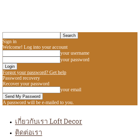
Sign in
Welcome! Log into your account
your username
your password
Forgot your password? Get help
Password recovery
Recover your password
your email
A password will be e-mailed to you.
เกี่ยวกับเรา Loft Decor
ติดต่อเรา