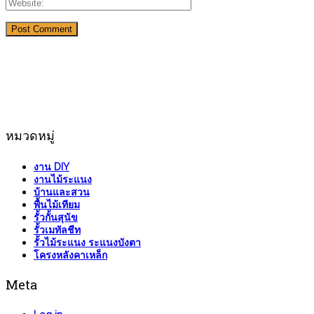
หมวดหมู่
งาน DIY
งานไม้ระแนง
บ้านและสวน
พื้นไม้เทียม
รั้วกั้นสุนัข
รั้วเมทัลชีท
รั้วไม้ระแนง ระแนงบังตา
โครงหลังคาเหล็ก
Meta