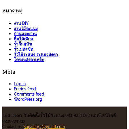
หมวดหมู่
งาน DIY
งานไม้ระแนง
บ้านและสวน
พื้นไม้เทียม
รั้วกั้นสุนัข
รั้วเมทัลชีท
รั้วไม้ระแนง ระแนงบังตา
โครงหลังคาเหล็ก
Meta
Log in
Entries feed
Comments feed
WordPress.org
Loft Deocr รับติดตั้งรั้วไม้ระแนง 083-9221002 แอดไลน์ไอดี
0839221002
Contact us:
supalerg.t@gmail.com