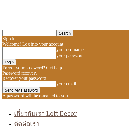
Sign in
Welcome! Log into your account
your username
your password
Forgot your password? Get help
Password recovery
Recover your password
your email
A password will be e-mailed to you.
เกี่ยวกับเรา Loft Decor
ติดต่อเรา