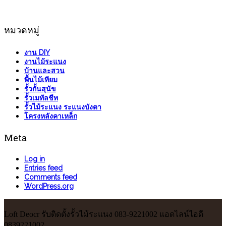
หมวดหมู่
งาน DIY
งานไม้ระแนง
บ้านและสวน
พื้นไม้เทียม
รั้วกั้นสุนัข
รั้วเมทัลชีท
รั้วไม้ระแนง ระแนงบังตา
โครงหลังคาเหล็ก
Meta
Log in
Entries feed
Comments feed
WordPress.org
Loft Deocr รับติดตั้งรั้วไม้ระแนง 083-9221002 แอดไลน์ไอดี
0839221002