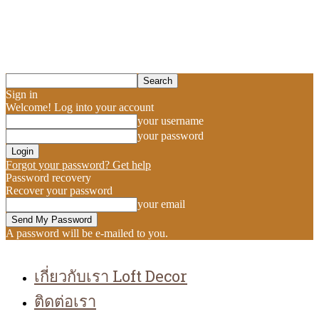
Sign in
Welcome! Log into your account
your username
your password
Forgot your password? Get help
Password recovery
Recover your password
your email
A password will be e-mailed to you.
เกี่ยวกับเรา Loft Decor
ติดต่อเรา