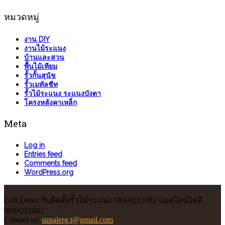
หมวดหมู่
งาน DIY
งานไม้ระแนง
บ้านและสวน
พื้นไม้เทียม
รั้วกั้นสุนัข
รั้วเมทัลชีท
รั้วไม้ระแนง ระแนงบังตา
โครงหลังคาเหล็ก
Meta
Log in
Entries feed
Comments feed
WordPress.org
Loft Deocr รับติดตั้งรั้วไม้ระแนง 083-9221002 แอดไลน์ไอดี
0839221002
Contact us:
supalerg.t@gmail.com