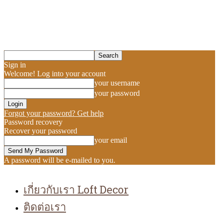
Sign in
Welcome! Log into your account
your username
your password
Forgot your password? Get help
Password recovery
Recover your password
your email
A password will be e-mailed to you.
เกี่ยวกับเรา Loft Decor
ติดต่อเรา