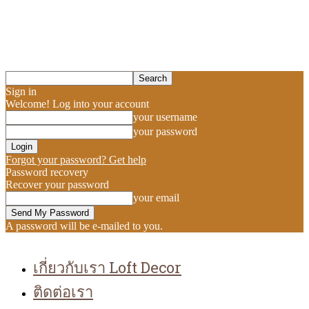
Sign in
Welcome! Log into your account
your username
your password
Forgot your password? Get help
Password recovery
Recover your password
your email
A password will be e-mailed to you.
เกี่ยวกับเรา Loft Decor
ติดต่อเรา