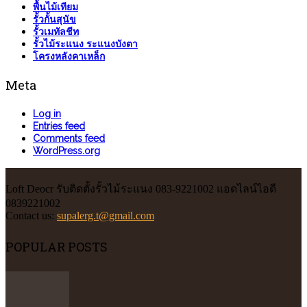
พื้นไม้เทียม
รั้วกั้นสุนัข
รั้วเมทัลชีท
รั้วไม้ระแนง ระแนงบังตา
โครงหลังคาเหล็ก
Meta
Log in
Entries feed
Comments feed
WordPress.org
Loft Deocr รับติดตั้งรั้วไม้ระแนง 083-9221002 แอดไลน์ไอดี
0839221002
Contact us:
supalerg.t@gmail.com
POPULAR POSTS