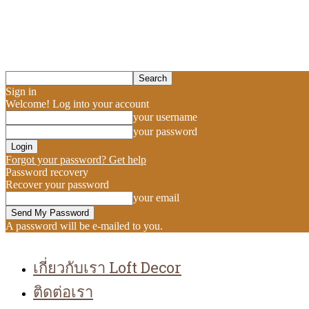
Sign in
Welcome! Log into your account
your username
your password
Forgot your password? Get help
Password recovery
Recover your password
your email
A password will be e-mailed to you.
เกี่ยวกับเรา Loft Decor
ติดต่อเรา