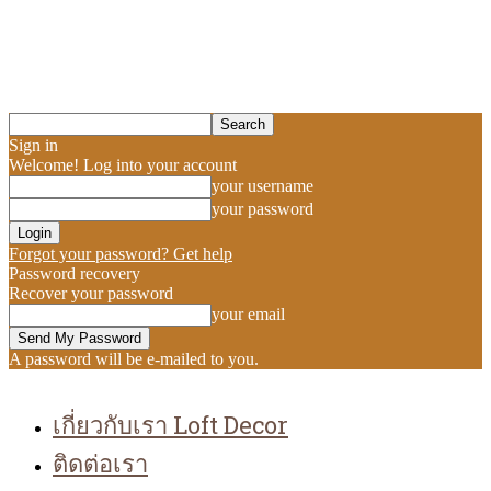
Sign in
Welcome! Log into your account
your username
your password
Forgot your password? Get help
Password recovery
Recover your password
your email
A password will be e-mailed to you.
เกี่ยวกับเรา Loft Decor
ติดต่อเรา