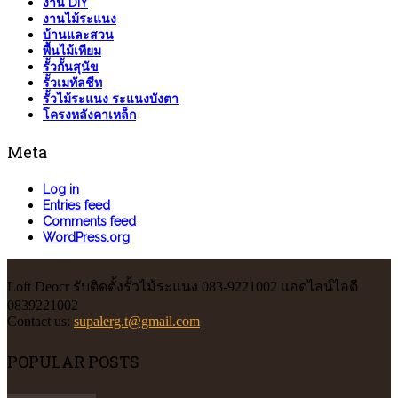
งาน DIY
งานไม้ระแนง
บ้านและสวน
พื้นไม้เทียม
รั้วกั้นสุนัข
รั้วเมทัลชีท
รั้วไม้ระแนง ระแนงบังตา
โครงหลังคาเหล็ก
Meta
Log in
Entries feed
Comments feed
WordPress.org
Loft Deocr รับติดตั้งรั้วไม้ระแนง 083-9221002 แอดไลน์ไอดี
0839221002
Contact us:
supalerg.t@gmail.com
POPULAR POSTS