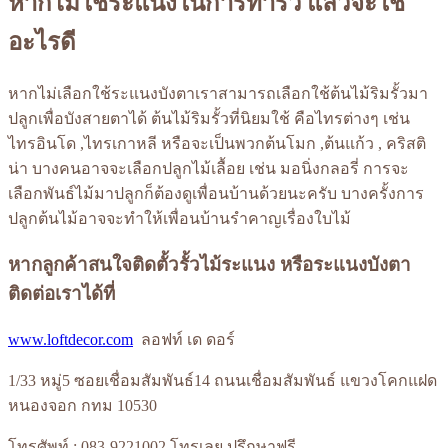
หากไม่ใช้ระแนงในการทำรั้ว แล้วจะใช้
อะไรดี
หากไม่เลือกใช้ระแนงบังตาเราสามารถเลือกใช้ต้นไม้ริมรั้วมา
ปลูกเพื่อบังสายตาได้ ต้นไม้ริมรั้วที่นิยมใช้ คือไทรต่างๆ เช่น
ไทรอินโด ,ไทรเกาหลี หรือจะเป็นพวกต้นโมก ,ต้นแก้ว , คริสติ
น่า บางคนอาจจะเลือกปลูกไม้เลื้อย เช่น มอนิ่งกลอรี่ การจะ
เลือกพันธ์ไม้มาปลูกก็ต้องดูเพื่อนบ้านด้วยนะครับ บางครั้งการ
ปลูกต้นไม้อาจจะทำให้เพื่อนบ้านรำคาญเรื่องใบไม้
หากลูกค้าสนใจติดตั้วรั้วไม้ระแนง หรือระแนงบังตา
ติดต่อเราได้ที่
www.loftdecor.com
ลอฟท์ เด ดอร์
1/33 หมู่5 ซอยเชื่อมสัมพันธ์14 ถนนเชื่อมสัมพันธ์ แขวงโคกแฝด
หนองจอก กทม 10530
โทรศัพท์ : 083-9221002 โทรเลย ปรึกษาฟรี