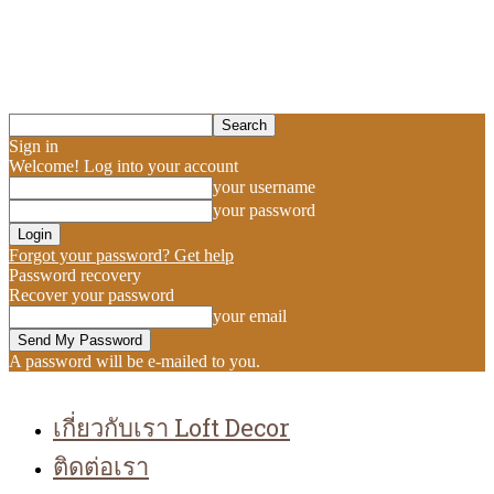
Sign in
Welcome! Log into your account
your username
your password
Forgot your password? Get help
Password recovery
Recover your password
your email
A password will be e-mailed to you.
เกี่ยวกับเรา Loft Decor
ติดต่อเรา