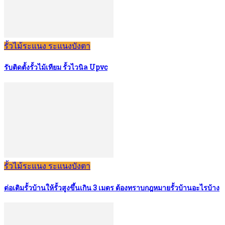
รั้วไม้ระแนง ระแนงบังตา
รับติดตั้งรั้วไม้เทียม รั้วไวนิล Upvc
รั้วไม้ระแนง ระแนงบังตา
ต่อเติมรั้วบ้านให้รั้วสูงขึ้นเกิน 3 เมตร ต้องทราบกฎหมายรั้วบ้านอะไรบ้าง