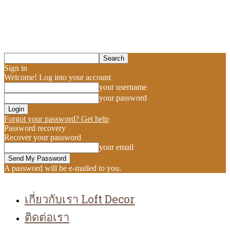
Sign in
Welcome! Log into your account
your username
your password
Forgot your password? Get help
Password recovery
Recover your password
your email
A password will be e-mailed to you.
เกี่ยวกับเรา Loft Decor
ติดต่อเรา