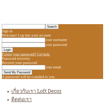
Sign in
Welcome! Log into your account
your username
your password
Forgot your password? Get help
Password recovery
Recover your password
your email
A password will be e-mailed to you.
เกี่ยวกับเรา Loft Decor
ติดต่อเรา