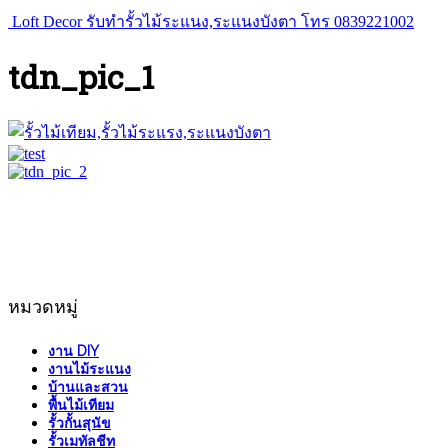
Loft Decor รับทำรั้วไม้ระแนง,ระแนงบังตา โทร 0839221002
tdn_pic_1
หมวดหมู่
งาน DIY
งานไม้ระแนง
บ้านและสวน
พื้นไม้เทียม
รั้วกั้นสุนัข
รั้วเมทัลชีท