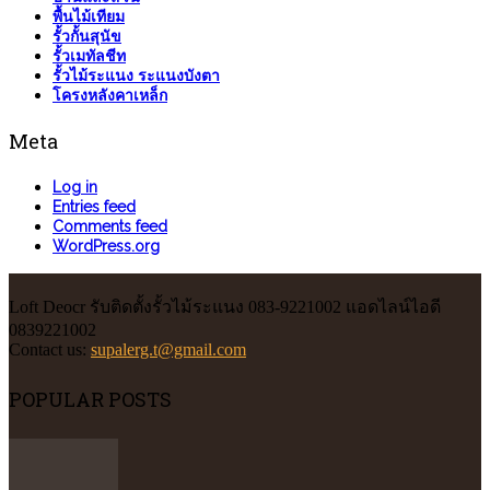
พื้นไม้เทียม
รั้วกั้นสุนัข
รั้วเมทัลชีท
รั้วไม้ระแนง ระแนงบังตา
โครงหลังคาเหล็ก
Meta
Log in
Entries feed
Comments feed
WordPress.org
Loft Deocr รับติดตั้งรั้วไม้ระแนง 083-9221002 แอดไลน์ไอดี
0839221002
Contact us:
supalerg.t@gmail.com
POPULAR POSTS