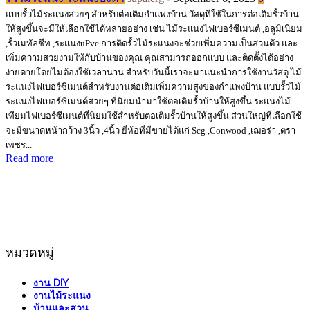
แบบรั้วไม้ระแนงสวยๆ สำหรับต่อเติมกำแพงบ้าน วัสดุที่ใช้ในการต่อเติมรั้วบ้าน
ให้สูงขึ้นจะมีให้เลือกใช้ได้หลายอย่าง เช่น ไม้ระแนงไฟเบอร์ซีเมนต์ ,อลูมิเนียม
,รั้วเมทัลชีท ,ระแนงuPvc การติดรั้วไม้ระแนงจะช่วยเพิ่มความเป็นส่วนตัว และ
เพิ่มความสวยงามให้กับบ้านของคุณ คุณสามารถออกแบบ และติดตั้งได้อย่าง
ง่ายดายโดยไม่ต้องใช้เวลานาน สำหรับวันนี้เราจะมาแนะนำการใช้งานวัสดุ ไม้
ระแนงไฟเบอร์ซีเมนต์สำหรับงานต่อเติมเพิ่มความสูงของกำแพงบ้าน แบบรั้วไม้
ระแนงไฟเบอร์ซีเมนต์สวยๆ ที่นิยมนำมาใช้ต่อเติมรั้วบ้านให้สูงขึ้น ระแนงไม้
เทียมไฟเบอร์ซีเมนต์ที่นิยมใช้สำหรับต่อเติมรั้วบ้านให้สูงขึ้น ส่วนใหญ่ที่เลือกใช้
จะมีขนาดหน้ากว้าง 3นิ้ว ,4นิ้ว ยี่ห้อที่มีขายได้แก่ Scg ,Conwood ,เฌอร่า ,ตรา
เพชร...
Read more
หมวดหมู่
งาน DIY
งานไม้ระแนง
บ้านและสวน