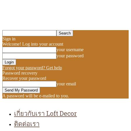
Sign in
Welcome! Log into your account
your username
your password
Forgot your password? Get help
Password recovery
Recover your password
your email
A password will be e-mailed to you.
เกี่ยวกับเรา Loft Decor
ติดต่อเรา