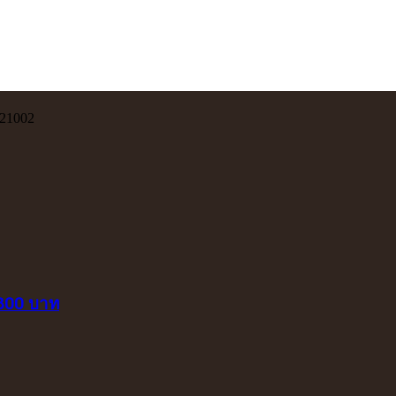
221002
 800 บาท