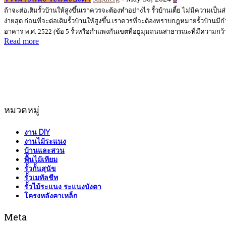
ถ้าจะต่อเติมรั้วบ้านให้สูงขึ้นเราควรจะต้องทำอย่างไร รั้วบ้านเตี้ย ไม่มีความเป็
ง่ายสุด ก่อนที่จะต่อเติมรั้วบ้านให้สูงขึ้น เราควรที่จะต้องทราบกฎหมายรั้วบ้า
อาคาร พ.ศ. 2522 (ข้อ 5 รั้วหรือกําแพงกันเขตที่อยู่มุมถนนสาธารณะที่มีความกว้าง
Read more
หมวดหมู่
งาน DIY
งานไม้ระแนง
บ้านและสวน
พื้นไม้เทียม
รั้วกั้นสุนัข
รั้วเมทัลชีท
รั้วไม้ระแนง ระแนงบังตา
โครงหลังคาเหล็ก
Meta