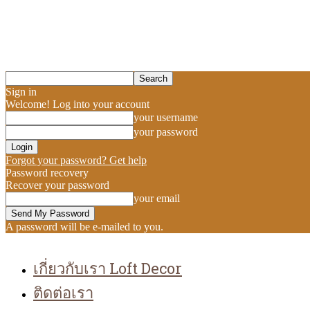
Sign in
Welcome! Log into your account
your username
your password
Forgot your password? Get help
Password recovery
Recover your password
your email
A password will be e-mailed to you.
เกี่ยวกับเรา Loft Decor
ติดต่อเรา