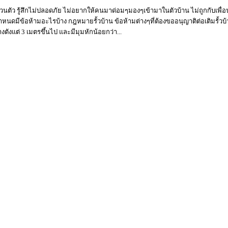
นส่วนตัว รู้สึกไม่ปลอดภัย ไม่อยากให้คนมาด่อมๆมองๆเข้ามาในตัวบ้าน ไม่ถูกกับเพื่อน
นมีกำหนดมีข้อห้ามอะไรบ้าง กฎหมายรั้วบ้าน ข้อห้ามต่างๆที่ต้องขออนุญาติต่อเติม
ตังแต่ 3 เมตรขึ้นไป และมีมุมหักน้อยกว่า...