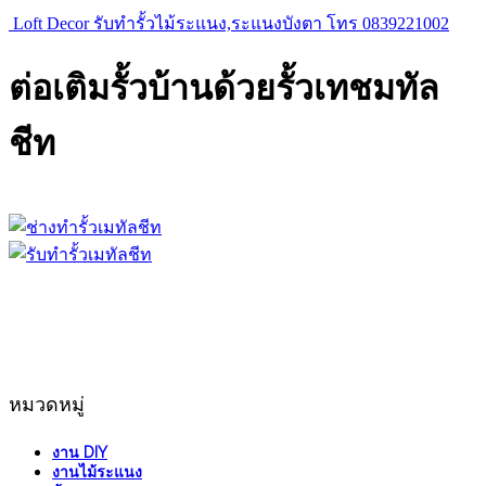
Loft Decor รับทำรั้วไม้ระแนง,ระแนงบังตา โทร 0839221002
ต่อเติมรั้วบ้านด้วยรั้วเทชมทัล
ชีท
หมวดหมู่
งาน DIY
งานไม้ระแนง