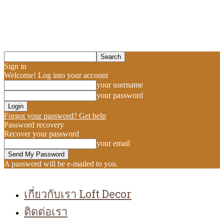
Sign in
Welcome! Log into your account
your username
your password
Forgot your password? Get help
Password recovery
Recover your password
your email
A password will be e-mailed to you.
เกี่ยวกับเรา Loft Decor
ติดต่อเรา