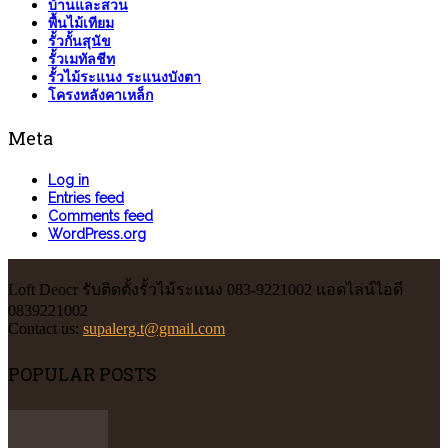
บ้านและสวน
พื้นไม้เทียม
รั้วกั้นสุนัข
รั้วเมทัลชีท
รั้วไม้ระแนง ระแนงบังตา
โครงหลังคาเหล็ก
Meta
Log in
Entries feed
Comments feed
WordPress.org
Loft Deocr รับติดตั้งรั้วไม้ระแนง 083-9221002 แอดไลน์ไอดี
0839221002
Contact us:
supalerg.t@gmail.com
POPULAR POSTS