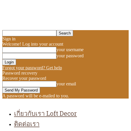
Sign in
Welcome! Log into your account
your username
your password
Forgot your password? Get help
Password recovery
Recover your password
your email
A password will be e-mailed to you.
เกี่ยวกับเรา Loft Decor
ติดต่อเรา