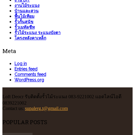
งาน DIY
งานไม้ระแนง
บ้านและสวน
พื้นไม้เทียม
รั้วกั้นสุนัข
รั้วเมทัลชีท
รั้วไม้ระแนง ระแนงบังตา
โครงหลังคาเหล็ก
Meta
Log in
Entries feed
Comments feed
WordPress.org
Loft Deocr รับติดตั้งรั้วไม้ระแนง 083-9221002 แอดไลน์ไอดี
0839221002
Contact us:
supalerg.t@gmail.com
POPULAR POSTS