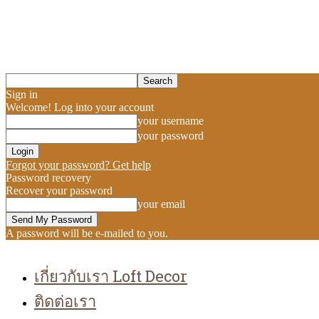
Sign in
Welcome! Log into your account
your username
your password
Forgot your password? Get help
Password recovery
Recover your password
your email
A password will be e-mailed to you.
เกี่ยวกับเรา Loft Decor
ติดต่อเรา