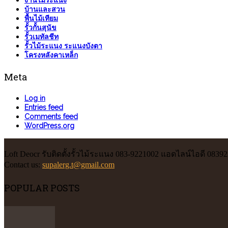
งานไม้ระแนง
บ้านและสวน
พื้นไม้เทียม
รั้วกั้นสุนัข
รั้วเมทัลชีท
รั้วไม้ระแนง ระแนงบังตา
โครงหลังคาเหล็ก
Meta
Log in
Entries feed
Comments feed
WordPress.org
Loft Deocr รับติดตั้งรั้วไม้ระแนง 083-9221002 แอดไลน์ไอดี 0839
Contact us:
supalerg.t@gmail.com
POPULAR POSTS