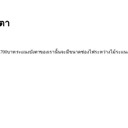
งตา
ะ700บาท
ระแนงบังตา
ของเรานั้นจะมีขนาดช่องไฟระหว่างไม้ระแนงขน