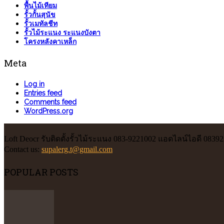
พื้นไม้เทียม
รั้วกั้นสุนัข
รั้วเมทัลชีท
รั้วไม้ระแนง ระแนงบังตา
โครงหลังคาเหล็ก
Meta
Log in
Entries feed
Comments feed
WordPress.org
Loft Deocr รับติดตั้งรั้วไม้ระแนง 083-9221002 แอดไลน์ไอดี 0839
Contact us:
supalerg.t@gmail.com
POPULAR POSTS