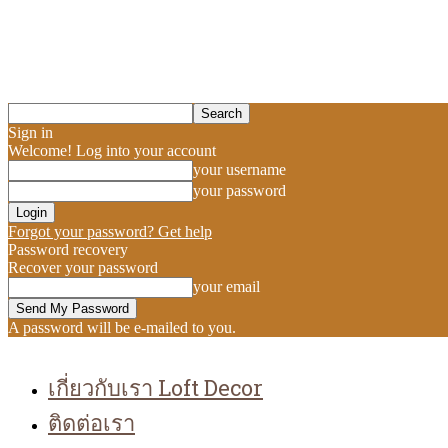
Sign in
Welcome! Log into your account
your username
your password
Forgot your password? Get help
Password recovery
Recover your password
your email
A password will be e-mailed to you.
เกี่ยวกับเรา Loft Decor
ติดต่อเรา