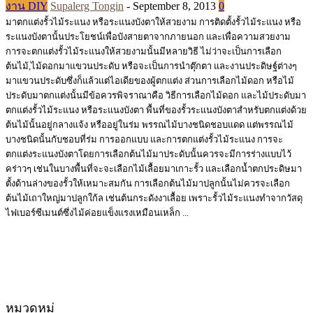
งาน DIY
Supalerg Tongin
-
September 8, 2013
0
มาตกแต่งรั้วไม้ระแนง หรือระแนงบังตาให้สวยงาม การติดตั้งรั้วไม้ระแนง หรือ
ระแนงบังตานั้นประโยชน์เพื่อบังสายตาจากภายนอก และเพื่อความสวยงาม
การจะตกแต่งรั้วไม้ระแนงให้สวยงามนั้นมีหลายวิธี ไม่ว่าจะเป็นการเลือก
ต้นไม้,ไม้ดอกมาแขวนประดับ หรือจะเป็นการนำตุ๊กตา และงานประดิษฐ์ต่างๆ
มาแขวนประดับซึ่งก็แล้วแต่ไอเดียของผู้ตกแต่ง ส่วนการเลือกไม้ดอก หรือไม้
ประดับมาตกแต่งนั้นมีข้อควรพิจราณาคือ วิธีการเลือกไม้ดอก และไม้ประดับมา
ตกแต่งรั้วไม้ระแนง หรือระแนงบังตา พื้นที่ของรั้วระแนงบังตาสำหรับตกแต่งด้วย
ต้นไม้นั้นอยู่กลางแจ้ง หรืออยู่ในร่ม พรรณไม้บางชนิดชอบแดด แต่พรรณไม้
บางชนิดนั้นกับชอบที่ร่ม การออกแบบ และการตกแต่งรั้วไม้ระแนง การจะ
ตกแต่งระแนงบังตาโดยการเลือกต้นไม้มาประดับนั้นควรจะมีการร่างแบบไว้
คร่าวๆ เช่นในบางพื้นที่จะจะเลือกไม้เลื้อยมาเกาะรั้ว และเลือกนํ้าตกประดิษมา
ตั้งด้านล่างของรั้วให้เหมาะสมกัน การเลือกต้นไม้มาปลูกนั้นไม่ควรจะเลือก
ต้นไม้เถาใหญ่มาปลูกใก้ล เช่นต้นกระดังงาเลื้อย เพราะรั้วไม้ระแนงทำจากวัสดุ
ไฟเบอร์ซีเมนต์ซึ่งไม้ค่อยแข็งแรงเหมือนเหล็ก ...
หมวดหมู่