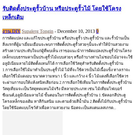
รับติดตั้งประตูรั้วบ้าน หรือประตูรั้วไม้ โดยใช้โครง
เหล็กเดิม
งาน DIY
Supalerg Tongin
-
December 10, 2013
0
การดัดแปลง และแก้ไขประตูรั้วบ้าน หรือประตูรั้ว ประตูรั้วบ้าน และรั้วบ้านเป็น
สิ่งแรกที่ผู้มาเยี่ยมเยือนจะพบการติดตั้งประตูรั้วสวยๆนั้นจะทำให้บ้านสวยงาม
สร้างความประทับใจแก่ผู้ที่พบเห็น เราขอแนะนำการดัดแปลงประตูรั้วบ้านโครง
เหล็กแบบธรรมดาเป็นประตูรั้วไม้แบบสวยๆ หรือถ้าบางท่านไม่ชอบไม้อาจจะใช้
อลูมิเนียมลายไม้ติดตั้งแทนก็ได้ การเลือกใช้วัสดุสำหรับติดตั้งประตูรั้วบ้าน
1.การเลือกใช้ไม้มาทำเป็นประตูรั้วไม้ ไม้ที่จะใช้ควรเป็นไม้เนื้อแข็ง ทางเราจะ
เลือกใช้ไม้แดงอบ ขนาดความหนา 1 นิ้ว และกว้าง 4 นิ้ว ไม้แดงที่เลือกใช้ควร
จะผ่านการอบให้แห้งสนิทเสียก่อน 2.การเลือกใช้เทียมในการติดตั้งประตูรั้วบ้าน
วัสดุเทียมจะเป็นวัสดุทดแทนไม้จริง มีหลายประเภท เช่น ไม้เทียมไฟเบอร์
ซีเมนต์,อลูมิเนียมลายไม้ ขั้นตอนในการติดตั้งประตูรั้วบ้าน 1.ขัดลอกสีประตู
โครงเหล็กของเดิม ทาสีกันสนิม และตามด้วยสีน้ำมัน 2.ติดตั้งไม้กับประตูรั้วบ้าน
โดยใช้น๊อตแบบโชว์หัวเพื่อความสวยงาม น๊อตจะเป็นสแตนเลสเกรด...