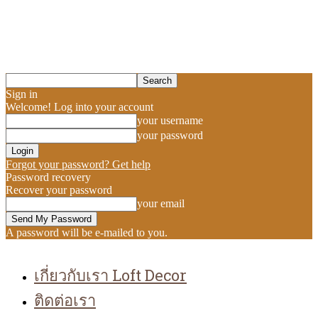
Sign in
Welcome! Log into your account
your username
your password
Forgot your password? Get help
Password recovery
Recover your password
your email
A password will be e-mailed to you.
เกี่ยวกับเรา Loft Decor
ติดต่อเรา