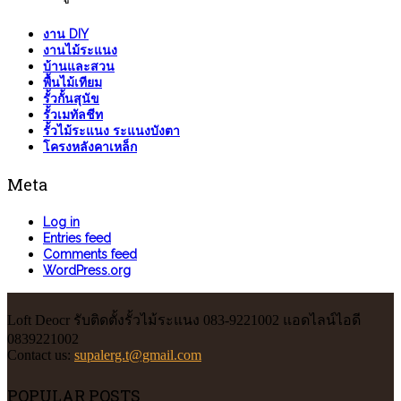
งาน DIY
งานไม้ระแนง
บ้านและสวน
พื้นไม้เทียม
รั้วกั้นสุนัข
รั้วเมทัลชีท
รั้วไม้ระแนง ระแนงบังตา
โครงหลังคาเหล็ก
Meta
Log in
Entries feed
Comments feed
WordPress.org
Loft Deocr รับติดตั้งรั้วไม้ระแนง 083-9221002 แอดไลน์ไอดี
0839221002
Contact us:
supalerg.t@gmail.com
POPULAR POSTS