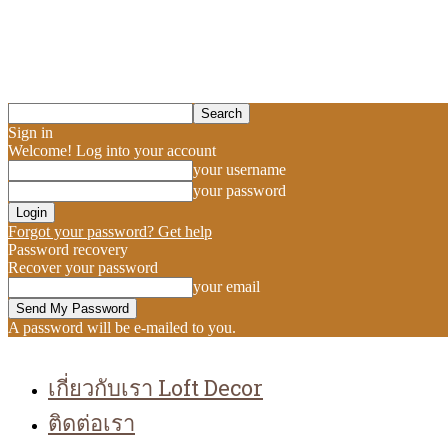
Sign in
Welcome! Log into your account
your username
your password
Forgot your password? Get help
Password recovery
Recover your password
your email
A password will be e-mailed to you.
เกี่ยวกับเรา Loft Decor
ติดต่อเรา