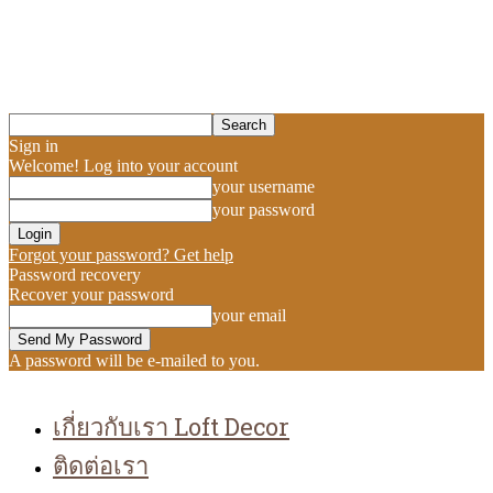
Sign in
Welcome! Log into your account
your username
your password
Forgot your password? Get help
Password recovery
Recover your password
your email
A password will be e-mailed to you.
เกี่ยวกับเรา Loft Decor
ติดต่อเรา