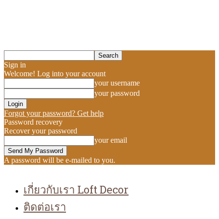
Sign in
Welcome! Log into your account
your username
your password
Forgot your password? Get help
Password recovery
Recover your password
your email
A password will be e-mailed to you.
เกี่ยวกับเรา Loft Decor
ติดต่อเรา