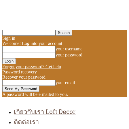
Sign in
Welcome! Log into your account
your username
your password
Forgot your password? Get help
Password recovery
Recover your password
your email
A password will be e-mailed to you.
เกี่ยวกับเรา Loft Decor
ติดต่อเรา