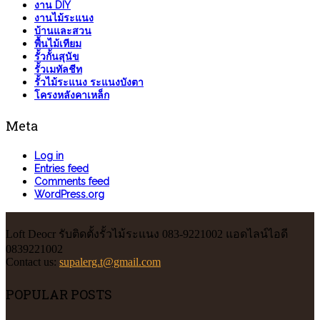
งาน DIY
งานไม้ระแนง
บ้านและสวน
พื้นไม้เทียม
รั้วกั้นสุนัข
รั้วเมทัลชีท
รั้วไม้ระแนง ระแนงบังตา
โครงหลังคาเหล็ก
Meta
Log in
Entries feed
Comments feed
WordPress.org
Loft Deocr รับติดตั้งรั้วไม้ระแนง 083-9221002 แอดไลน์ไอดี
0839221002
Contact us:
supalerg.t@gmail.com
POPULAR POSTS