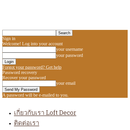
Sign in
Welcome! Log into your account
your username
your password
Forgot your password? Get help
Password recovery
Recover your password
your email
A password will be e-mailed to you.
เกี่ยวกับเรา Loft Decor
ติดต่อเรา