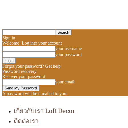
Sign in
Welcome! Log into your account
your username
your password
Forgot your password? Get help
Password recovery
Recover your password
your email
A password will be e-mailed to you.
เกี่ยวกับเรา Loft Decor
ติดต่อเรา