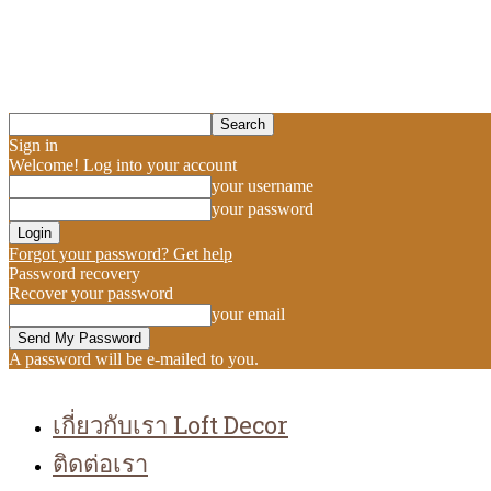
Sign in
Welcome! Log into your account
your username
your password
Forgot your password? Get help
Password recovery
Recover your password
your email
A password will be e-mailed to you.
เกี่ยวกับเรา Loft Decor
ติดต่อเรา