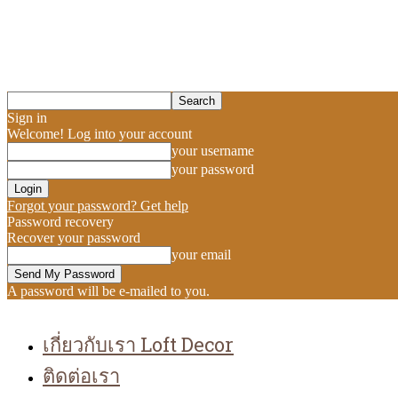
Sign in
Welcome! Log into your account
your username
your password
Forgot your password? Get help
Password recovery
Recover your password
your email
A password will be e-mailed to you.
เกี่ยวกับเรา Loft Decor
ติดต่อเรา