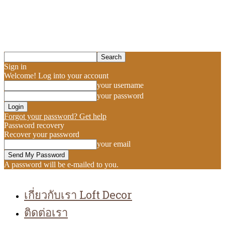
Sign in
Welcome! Log into your account
your username
your password
Forgot your password? Get help
Password recovery
Recover your password
your email
A password will be e-mailed to you.
เกี่ยวกับเรา Loft Decor
ติดต่อเรา