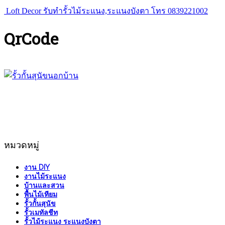
Loft Decor รับทำรั้วไม้ระแนง,ระแนงบังตา โทร 0839221002
QrCode
หมวดหมู่
งาน DIY
งานไม้ระแนง
บ้านและสวน
พื้นไม้เทียม
รั้วกั้นสุนัข
รั้วเมทัลชีท
รั้วไม้ระแนง ระแนงบังตา