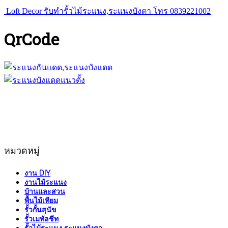
Loft Decor รับทำรั้วไม้ระแนง,ระแนงบังตา โทร 0839221002
QrCode
หมวดหมู่
งาน DIY
งานไม้ระแนง
บ้านและสวน
พื้นไม้เทียม
รั้วกั้นสุนัข
รั้วเมทัลชีท