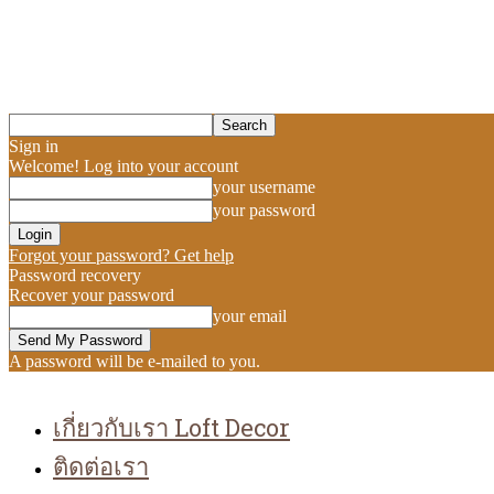
Sign in
Welcome! Log into your account
your username
your password
Forgot your password? Get help
Password recovery
Recover your password
your email
A password will be e-mailed to you.
เกี่ยวกับเรา Loft Decor
ติดต่อเรา