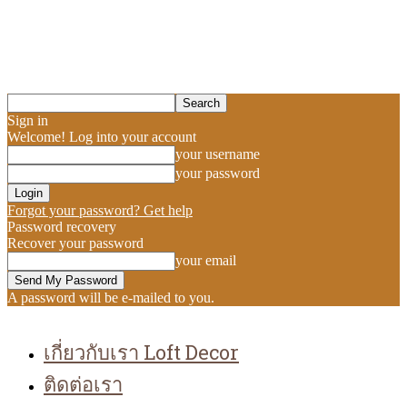
Sign in
Welcome! Log into your account
your username
your password
Forgot your password? Get help
Password recovery
Recover your password
your email
A password will be e-mailed to you.
เกี่ยวกับเรา Loft Decor
ติดต่อเรา