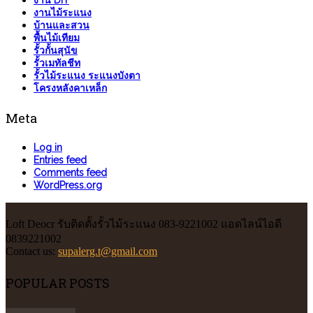
งาน DIY
งานไม้ระแนง
บ้านและสวน
พื้นไม้เทียม
รั้วกั้นสุนัข
รั้วเมทัลชีท
รั้วไม้ระแนง ระแนงบังตา
โครงหลังคาเหล็ก
Meta
Log in
Entries feed
Comments feed
WordPress.org
Loft Deocr รับติดตั้งรั้วไม้ระแนง 083-9221002 แอดไลน์ไอดี
0839221002
Contact us:
supalerg.t@gmail.com
POPULAR POSTS