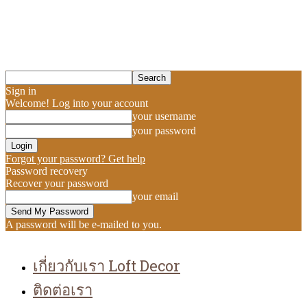
Sign in
Welcome! Log into your account
your username
your password
Forgot your password? Get help
Password recovery
Recover your password
your email
A password will be e-mailed to you.
เกี่ยวกับเรา Loft Decor
ติดต่อเรา