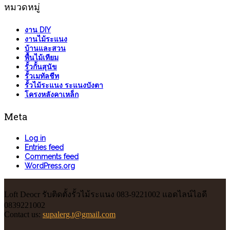
หมวดหมู่
งาน DIY
งานไม้ระแนง
บ้านและสวน
พื้นไม้เทียม
รั้วกั้นสุนัข
รั้วเมทัลชีท
รั้วไม้ระแนง ระแนงบังตา
โครงหลังคาเหล็ก
Meta
Log in
Entries feed
Comments feed
WordPress.org
Loft Deocr รับติดตั้งรั้วไม้ระแนง 083-9221002 แอดไลน์ไอดี
0839221002
Contact us:
supalerg.t@gmail.com