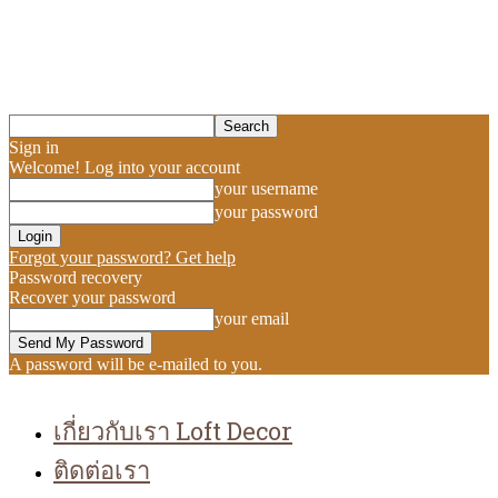
Sign in
Welcome! Log into your account
your username
your password
Forgot your password? Get help
Password recovery
Recover your password
your email
A password will be e-mailed to you.
เกี่ยวกับเรา Loft Decor
ติดต่อเรา