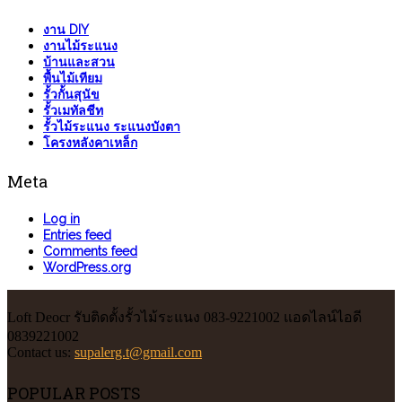
งาน DIY
งานไม้ระแนง
บ้านและสวน
พื้นไม้เทียม
รั้วกั้นสุนัข
รั้วเมทัลชีท
รั้วไม้ระแนง ระแนงบังตา
โครงหลังคาเหล็ก
Meta
Log in
Entries feed
Comments feed
WordPress.org
Loft Deocr รับติดตั้งรั้วไม้ระแนง 083-9221002 แอดไลน์ไอดี
0839221002
Contact us:
supalerg.t@gmail.com
POPULAR POSTS