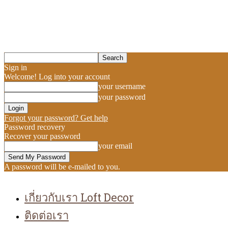
Sign in
Welcome! Log into your account
your username
your password
Forgot your password? Get help
Password recovery
Recover your password
your email
A password will be e-mailed to you.
เกี่ยวกับเรา Loft Decor
ติดต่อเรา