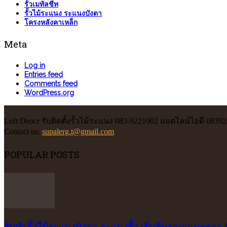
รั้วเมทัลชีท
รั้วไม้ระแนง ระแนงบังตา
โครงหลังคาเหล็ก
Meta
Log in
Entries feed
Comments feed
WordPress.org
Loft Deocr รับติดตั้งรั้วไม้ระแนง 083-9221002 แอดไลน์ไอดี 0839
Contact us:
supalerg.t@gmail.com
POPULAR POSTS
รับทำรั้วไม้ระแนงบังตา ระแนงรั้ว เริ่มต้นราคาเมตรละ