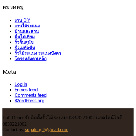
หมวดหมู่
งาน DIY
งานไม้ระแนง
บ้านและสวน
พื้นไม้เทียม
รั้วกั้นสุนัข
รั้วเมทัลชีท
รั้วไม้ระแนง ระแนงบังตา
โครงหลังคาเหล็ก
Meta
Log in
Entries feed
Comments feed
WordPress.org
Loft Deocr รับติดตั้งรั้วไม้ระแนง 083-9221002 แอดไลน์ไอดี
0839221002
Contact us:
supalerg.t@gmail.com