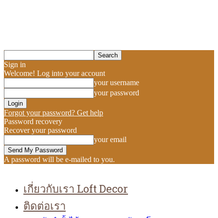
Sign in
Welcome! Log into your account
your username
your password
Forgot your password? Get help
Password recovery
Recover your password
your email
A password will be e-mailed to you.
เกี่ยวกับเรา Loft Decor
ติดต่อเรา