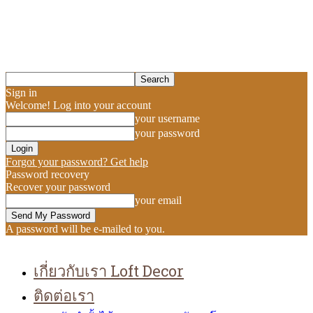
Sign in
Welcome! Log into your account
your username
your password
Forgot your password? Get help
Password recovery
Recover your password
your email
A password will be e-mailed to you.
เกี่ยวกับเรา Loft Decor
ติดต่อเรา