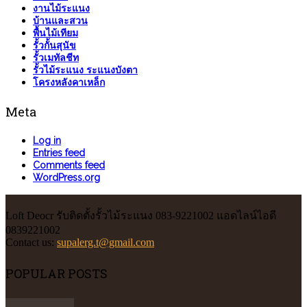
งานไม้ระแนง
บ้านและสวน
พื้นไม้เทียม
รั้วกั้นสุนัข
รั้วเมทัลชีท
รั้วไม้ระแนง ระแนงบังตา
โครงหลังคาเหล็ก
Meta
Log in
Entries feed
Comments feed
WordPress.org
Loft Deocr รับติดตั้งรั้วไม้ระแนง 083-9221002 แอดไลน์ไอดี
0839221002
Contact us:
supalerg.t@gmail.com
POPULAR POSTS