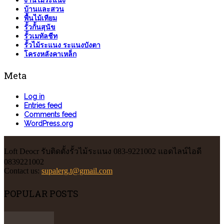
งานไม้ระแนง
บ้านและสวน
พื้นไม้เทียม
รั้วกั้นสุนัข
รั้วเมทัลชีท
รั้วไม้ระแนง ระแนงบังตา
โครงหลังคาเหล็ก
Meta
Log in
Entries feed
Comments feed
WordPress.org
Loft Deocr รับติดตั้งรั้วไม้ระแนง 083-9221002 แอดไลน์ไอดี
0839221002
Contact us:
supalerg.t@gmail.com
POPULAR POSTS