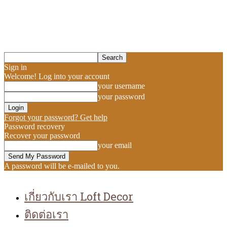
Sign in
Welcome! Log into your account
your username
your password
Forgot your password? Get help
Password recovery
Recover your password
your email
A password will be e-mailed to you.
เกี่ยวกับเรา Loft Decor
ติดต่อเรา