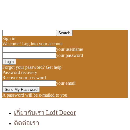
Sign in
Welcome! Log into your account
your username
your password
Forgot your password? Get help
Password recovery
Recover your password
your email
A password will be e-mailed to you.
เกี่ยวกับเรา Loft Decor
ติดต่อเรา