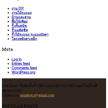
งาน DIY
งานไม้ระแนง
บ้านและสวน
พื้นไม้เทียม
รั้วกั้นสุนัข
รั้วเมทัลชีท
รั้วไม้ระแนง ระแนงบังตา
โครงหลังคาเหล็ก
Meta
Log in
Entries feed
Comments feed
WordPress.org
Loft Deocr รับติดตั้งรั้วไม้ระแนง 083-9221002 แอดไลน์ไอดี
0839221002
Contact us:
supalerg.t@gmail.com
POPULAR POSTS