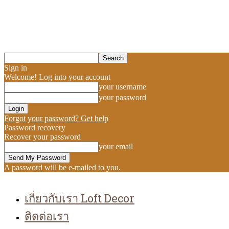
Sign in
Welcome! Log into your account
your username
your password
Forgot your password? Get help
Password recovery
Recover your password
your email
A password will be e-mailed to you.
เกี่ยวกับเรา Loft Decor
ติดต่อเรา