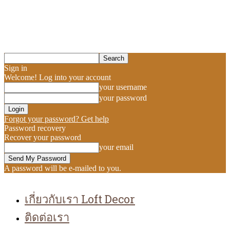
Sign in
Welcome! Log into your account
your username
your password
Forgot your password? Get help
Password recovery
Recover your password
your email
A password will be e-mailed to you.
เกี่ยวกับเรา Loft Decor
ติดต่อเรา