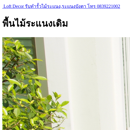
Loft Decor รับทำรั้วไม้ระแนง,ระแนงบังตา โทร 0839221002
พื้นไม้ระแนงเดิม