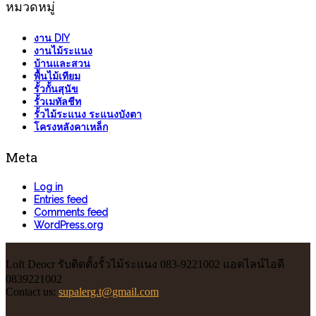
หมวดหมู่
งาน DIY
งานไม้ระแนง
บ้านและสวน
พื้นไม้เทียม
รั้วกั้นสุนัข
รั้วเมทัลชีท
รั้วไม้ระแนง ระแนงบังตา
โครงหลังคาเหล็ก
Meta
Log in
Entries feed
Comments feed
WordPress.org
Loft Deocr รับติดตั้งรั้วไม้ระแนง 083-9221002 แอดไลน์ไอดี
0839221002
Contact us:
supalerg.t@gmail.com