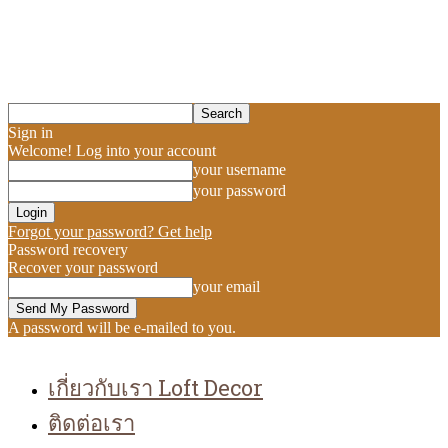
Sign in
Welcome! Log into your account
your username
your password
Forgot your password? Get help
Password recovery
Recover your password
your email
A password will be e-mailed to you.
เกี่ยวกับเรา Loft Decor
ติดต่อเรา