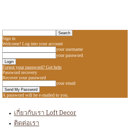
Sign in
Welcome! Log into your account
your username
your password
Forgot your password? Get help
Password recovery
Recover your password
your email
A password will be e-mailed to you.
เกี่ยวกับเรา Loft Decor
ติดต่อเรา