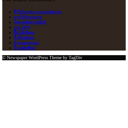
รั้วไม้ระแนง ระแนงบังตา
41
งานไม้ระแนง
32
โครงหลังคาเหล็ก
6
งาน DIY
5
พื้นไม้เทียม
4
รั้วกั้นสุนัข
4
บ้านและสวน
2
รั้วเมทัลชีท
2
© Newspaper WordPress Theme by TagDiv