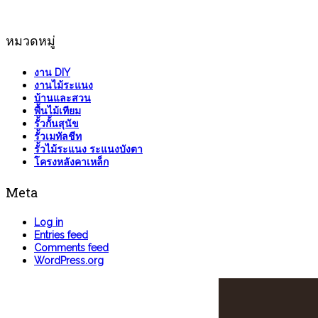
หมวดหมู่
งาน DIY
งานไม้ระแนง
บ้านและสวน
พื้นไม้เทียม
รั้วกั้นสุนัข
รั้วเมทัลชีท
รั้วไม้ระแนง ระแนงบังตา
โครงหลังคาเหล็ก
Meta
Log in
Entries feed
Comments feed
WordPress.org