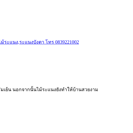
้วไม้ระแนง,ระแนงบังตา โทร 0839221002
่มเย้น นอกจากนั้นไม้ระแนงยังทำให้บ้านสวยงาม