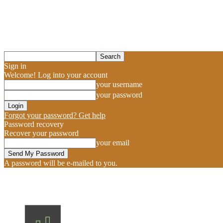
Sign in
Welcome! Log into your account
your username
your password
Forgot your password? Get help
Password recovery
Recover your password
your email
A password will be e-mailed to you.