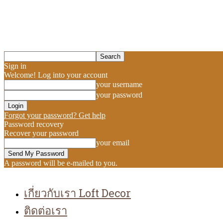
Sign in
Welcome! Log into your account
your username
your password
Forgot your password? Get help
Password recovery
Recover your password
your email
A password will be e-mailed to you.
เกี่ยวกับเรา Loft Decor
ติดต่อเรา