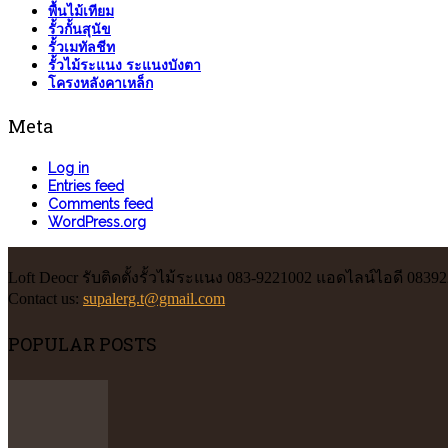
พื้นไม้เทียม
รั้วกั้นสุนัข
รั้วเมทัลชีท
รั้วไม้ระแนง ระแนงบังตา
โครงหลังคาเหล็ก
Meta
Log in
Entries feed
Comments feed
WordPress.org
Loft Deocr รับติดตั้งรั้วไม้ระแนง 083-9221002 แอดไลน์ไอดี 0839
Contact us:
supalerg.t@gmail.com
POPULAR POSTS