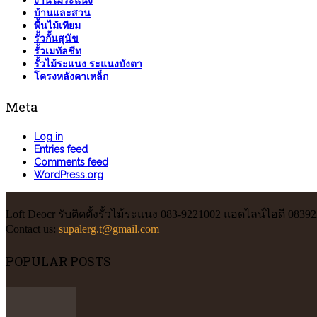
งานไม้ระแนง
บ้านและสวน
พื้นไม้เทียม
รั้วกั้นสุนัข
รั้วเมทัลชีท
รั้วไม้ระแนง ระแนงบังตา
โครงหลังคาเหล็ก
Meta
Log in
Entries feed
Comments feed
WordPress.org
Loft Deocr รับติดตั้งรั้วไม้ระแนง 083-9221002 แอดไลน์ไอดี 0839
Contact us:
supalerg.t@gmail.com
POPULAR POSTS