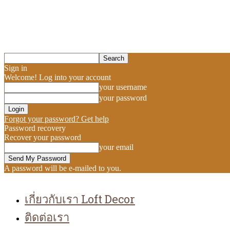
Sign in
Welcome! Log into your account
your username
your password
Forgot your password? Get help
Password recovery
Recover your password
your email
A password will be e-mailed to you.
เกี่ยวกับเรา Loft Decor
ติดต่อเรา