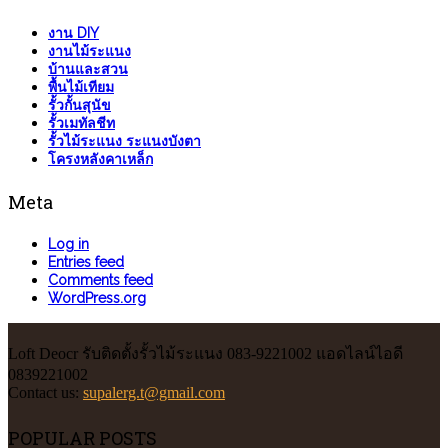
งาน DIY
งานไม้ระแนง
บ้านและสวน
พื้นไม้เทียม
รั้วกั้นสุนัข
รั้วเมทัลชีท
รั้วไม้ระแนง ระแนงบังตา
โครงหลังคาเหล็ก
Meta
Log in
Entries feed
Comments feed
WordPress.org
Loft Deocr รับติดตั้งรั้วไม้ระแนง 083-9221002 แอดไลน์ไอดี
0839221002
Contact us:
supalerg.t@gmail.com
POPULAR POSTS