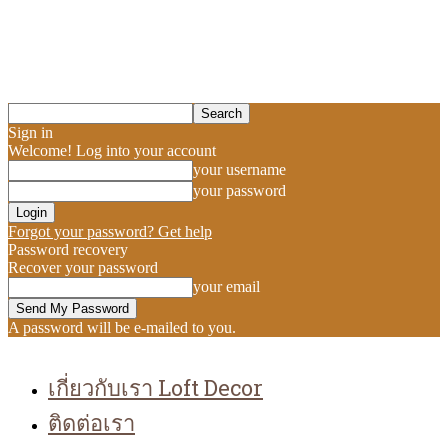
Sign in
Welcome! Log into your account
your username
your password
Forgot your password? Get help
Password recovery
Recover your password
your email
A password will be e-mailed to you.
เกี่ยวกับเรา Loft Decor
ติดต่อเรา