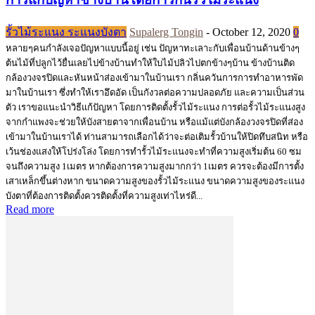
รั้วไม้ระแนง ระแนงบังตา
Supalerg Tongin
-
October 12, 2020
0
หลายๆคนกำลังเจอปัญหาแบบนี้อยู่ เช่น ปัญหาทะเลาะกับเพื่อนบ้านด้านข้างๆ
ต้นไม้ที่ปลูกไว้ยื่นเลยไปข้างบ้านทำให้ใบไม้ปลิวไปตกข้างๆบ้าน ข้างบ้านติด
กล้องวงจรปิดและหันหน้าส่องเข้ามาในบ้านเรา กลิ่นควันการการทำอาหารพัด
มาในบ้านเรา ซึ่งทำให้เราอึดอัด เป็นกังวลต่อความปลอดภัย และความเป็นส่วน
ตัว เราขอแนะนำวิธีแก้ปัญหา โดยการติดตั้งรั้วไม้ระแนง การต่อรั้วไม้ระแนงสูง
จากกำแพงจะช่วยให้บังสายตาจากเพื่อนบ้าน หรือแม้แต่บังกล้องวงจรปิดที่ส่อง
เข้ามาในบ้านเราได้ ท่านสามารถเลือกได้ว่าจะต่อเติมรั้วบ้านให้ปิดทึบสนิท หรือ
เว้นช่องแสงให้โปร่งโล่ง โดยการทำรั้วไม้ระแนงจะทำที่ความสูงเริ่มต้น 60 ซม
จนถึงความสูง 1เมตร หากต้องการความสูงมากกว่า 1เมตร ควรจะต้องมีการตั้ง
เสาเหล็กขึ้นต่างหาก ขนาดความสูงของรั้วไม้ระแนง ขนาดความสูงของระแนง
บังตาที่ต้องการติดตั้งควรติดตั้งที่ความสูงเท่าไหร่ดี...
Read more