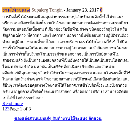
งานไม้ระแนง
Supalerg Tongin
-
January 23, 2017
0
การติดตั้งรั้วไม้ระแนงนิคมอุตสาหกรรมบางปู สำหรับงานติดตั้งรั้วไม้ระแนง
หรือระแนงบังตาที่จะติดตั้งภายในโรงงานอุตสาหกรรมต้องผ่านการอบรมเกี่ยว
กับความปลอดภัยเบื้องต้น ที่เกี่ยวข้องกับข้อห้ามต่างๆ ชนิดของวัตถุไวไฟ หรือ
สัญลักษณ์ต่างๆที่ควรทำ และไม่ควรทำ นอกจากนั้นขั้นตอนการปฎิบัติงานต้อง
ทำตามคู่มือต่างๆตามที่ระบุไว้อย่างเคร่งครัด ทางเราได้รับโอกาศให้เข้าไปติด
งานรั้วไม้ระแนงในนิคมอุตสาหกรรมบางปู ไดเมทสยาม จำกัด มหาชน โดยจะ
เป็นการทำรั้วกั้นบริเวณโซนบรรจุก๊าซ นอกจากจะเป็นการปิดบังส่วนที่ไม่
สวยงามแล้ว ยังเป็นการแบ่งแยกส่วนที่เป็นอันตรายให้เป็นสัดเป็นส่วนให้ชัดเจน
ไดเมทสยาม จำกัด มหาชน เป็นบริษัทที่ดำเนินธุรกิจผลิต และจำหน่าย
ผลิตภัณฑ์สีคุณภาพสูงสำหรับใช้ทาในงานอุตสาหกรรม และงานโครงเหล็กที่ใช้
ในงานก่อสร้างต่างๆ อาทิ โรงงานอุตสาหกรรมปิโตรเคมี,สีงานป้องกันสนิม และ
สีอื่นๆ เราต้องขอบคุณทางโรงงานที่ให้โอกาศเราเข้าไปติดตั้งระแนงบังตาด้วย
ครับ หากลูกค้าสนใจติดตั้งระแนงบังสายตา หรือต้องการปรึกษา สามารถติดต่อ
เราได้ที่ Loft decor Line :...
Read more
1
2
3
Page 1 of 3
ของแต่งสวนแบบเก๋ๆ รับทำงานไม้ระแนง จัดสวน