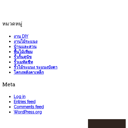
หมวดหมู่
งาน DIY
งานไม้ระแนง
บ้านและสวน
พื้นไม้เทียม
รั้วกั้นสุนัข
รั้วเมทัลชีท
รั้วไม้ระแนง ระแนงบังตา
โครงหลังคาเหล็ก
Meta
Log in
Entries feed
Comments feed
WordPress.org