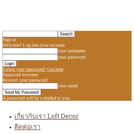
Sign in
Welcome! Log into your account
your username
your password
Forgot your password? Get help
Password recovery
Recover your password
your email
A password will be e-mailed to you.
เกี่ยวกับเรา Loft Decor
ติดต่อเรา