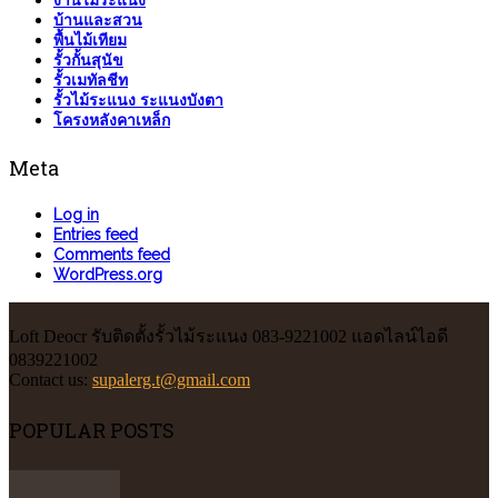
งานไม้ระแนง
บ้านและสวน
พื้นไม้เทียม
รั้วกั้นสุนัข
รั้วเมทัลชีท
รั้วไม้ระแนง ระแนงบังตา
โครงหลังคาเหล็ก
Meta
Log in
Entries feed
Comments feed
WordPress.org
Loft Deocr รับติดตั้งรั้วไม้ระแนง 083-9221002 แอดไลน์ไอดี
0839221002
Contact us:
supalerg.t@gmail.com
POPULAR POSTS